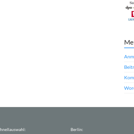
Me
Anm
Beit
Kom
Word
hnellauswahl:
Berlin: