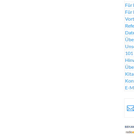
Für 
Für 
Vort
Ref
Date
Über
Uns
101 
Hinw
Übe
Kit
Kon
E-M