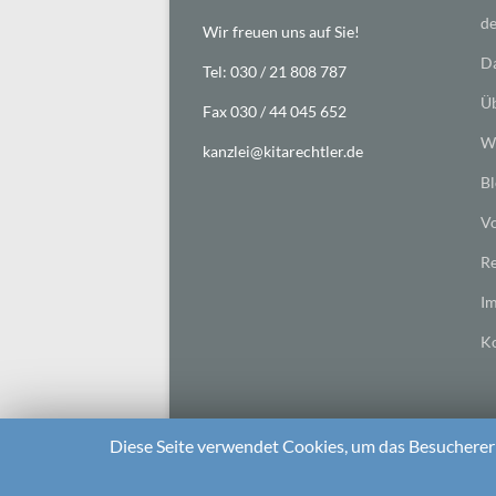
de
Wir freuen uns auf Sie!
Da
Tel: 030 / 21 808 787
Üb
Fax 030 / 44 045 652
Wi
kanzlei@kitarechtler.de
Bl
Vo
Re
I
Ko
Diese Seite verwendet Cookies, um das Besuchererl
2026 bei
Die Kitarechtler
Unterstützt von:
WordPr