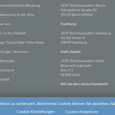
utschlandweite Beratung
VEST Rechtsanwälte I Berlin
Fehrbelliner Straße 50
tenschutz in der Kita
10119 Berlin (Mitte)
er uns
Hamburg:
r in den Medien
VEST Rechtsanwälte I Hamburg
An der Alster 6
og / Fachartikel / Kita-News
20099 Hamburg
rträge / Seminare
Halle (Saale):
ferenzen
VEST Rechtsanwälte I Halle
Besprechungsraum
mpressum
Harz 51
06108 Halle
ntakt
Wir beraten deutschlandweit!
ebnis zu verbessern. Bestimmte Cookies können Sie abstellen. Näh
ess
. Theme: Spacious von
ThemeGrill
Cookie-Einstellungen
Cookies Akzeptieren