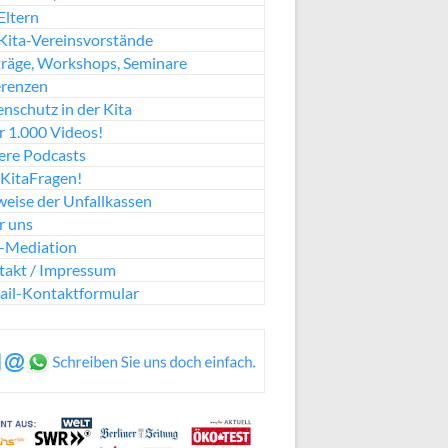
Eltern
Kita-Vereinsvorstände
räge, Workshops, Seminare
erenzen
nschutz in der Kita
 1.000 Videos!
ere Podcasts
KitaFragen!
eise der Unfallkassen
r uns
a-Mediation
takt / Impressum
ail-Kontaktformular