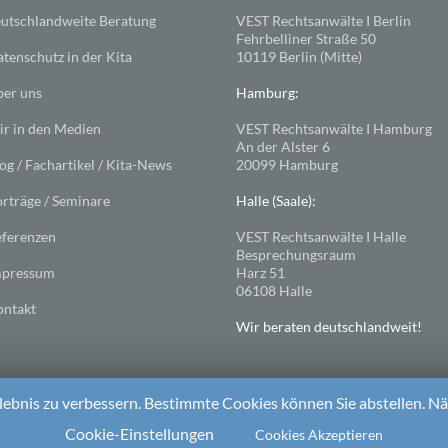
utschlandweite Beratung
VEST Rechtsanwälte I Berlin
Fehrbelliner Straße 50
tenschutz in der Kita
10119 Berlin (Mitte)
er uns
Hamburg:
r in den Medien
VEST Rechtsanwälte I Hamburg
An der Alster 6
og / Fachartikel / Kita-News
20099 Hamburg
rträge / Seminare
Halle (Saale):
ferenzen
VEST Rechtsanwälte I Halle
Besprechungsraum
mpressum
Harz 51
06108 Halle
ntakt
Wir beraten deutschlandweit!
ebnis zu verbessern. Bestimmte Cookies können Sie abstellen. Näh
ess
. Theme: Spacious von
ThemeGrill
Cookie-Einstellungen
Cookies Akzeptieren