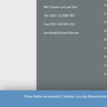
de
Wir freuen uns auf Sie!
Da
Tel: 030 / 21 808 787
Üb
Fax 030 / 44 045 652
Wi
kanzlei@kitarechtler.de
Bl
Vo
Re
I
Ko
Diese Seite verwendet Cookies, um das Besuchererl
2026 bei
Die Kitarechtler
Unterstützt von:
WordPr