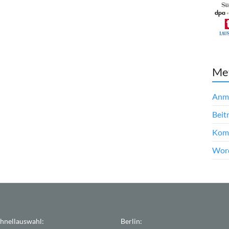
Me
Anm
Beit
Kom
Word
hnellauswahl:
Berlin: