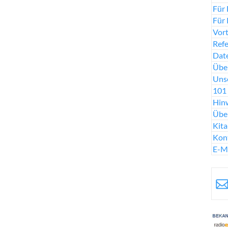
Für 
Für 
Vort
Ref
Date
Über
Uns
101 
Hinw
Übe
Kit
Kon
E-M