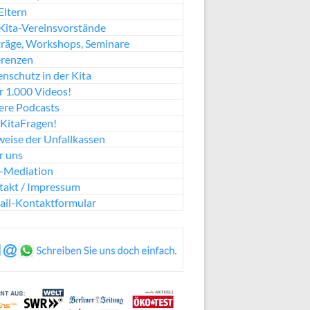
Eltern
Kita-Vereinsvorstände
räge, Workshops, Seminare
erenzen
nschutz in der Kita
 1.000 Videos!
ere Podcasts
KitaFragen!
eise der Unfallkassen
r uns
a-Mediation
takt / Impressum
ail-Kontaktformular