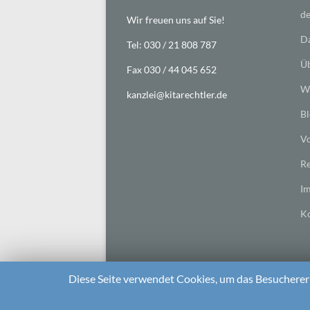
de
Wir freuen uns auf Sie!
Da
Tel: 030 / 21 808 787
Üb
Fax 030 / 44 045 652
Wi
kanzlei@kitarechtler.de
Bl
Vo
Re
I
Ko
Diese Seite verwendet Cookies, um das Besuchererl
2026 bei
Die Kitarechtler
Unterstützt von:
WordPr