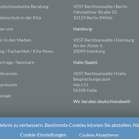
utschlandweite Beratung
VEST Rechtsanwälte I Berlin
Fehrbelliner Straße 50
tenschutz in der Kita
10119 Berlin (Mitte)
er uns
Hamburg:
r in den Medien
VEST Rechtsanwälte I Hamburg
An der Alster 6
og / Fachartikel / Kita-News
20099 Hamburg
rträge / Seminare
Halle (Saale):
ferenzen
VEST Rechtsanwälte I Halle
Besprechungsraum
mpressum
Harz 51
06108 Halle
ntakt
Wir beraten deutschlandweit!
ebnis zu verbessern. Bestimmte Cookies können Sie abstellen. Näh
ess
. Theme: Spacious von
ThemeGrill
Cookie-Einstellungen
Cookies Akzeptieren