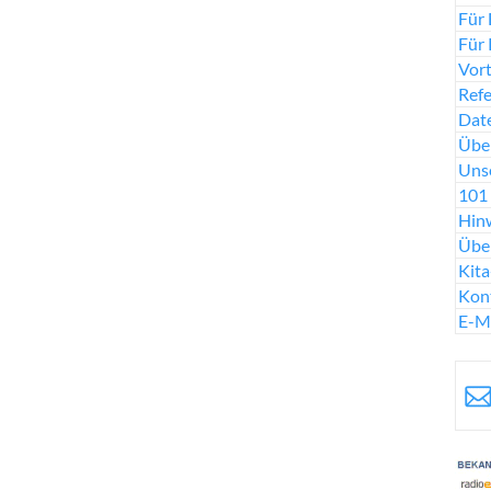
Für 
Für 
Vort
Ref
Date
Über
Uns
101 
Hinw
Übe
Kit
Kon
E-M