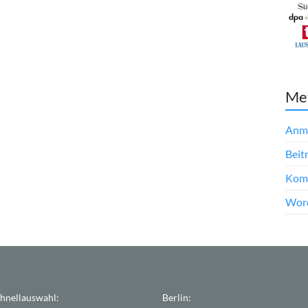
Me
Anm
Beit
Kom
Word
hnellauswahl:
Berlin: