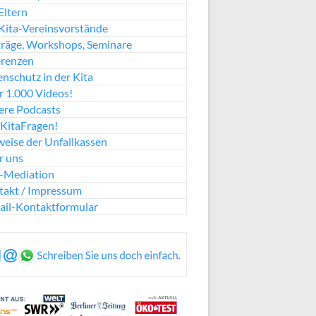
Eltern
Kita-Vereinsvorstände
räge, Workshops, Seminare
erenzen
nschutz in der Kita
 1.000 Videos!
ere Podcasts
KitaFragen!
eise der Unfallkassen
r uns
a-Mediation
takt / Impressum
ail-Kontaktformular