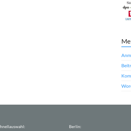
Me
Anm
Beit
Kom
Word
hnellauswahl:
Berlin: