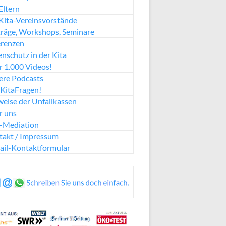
Eltern
Kita-Vereinsvorstände
räge, Workshops, Seminare
erenzen
nschutz in der Kita
 1.000 Videos!
ere Podcasts
KitaFragen!
eise der Unfallkassen
r uns
a-Mediation
takt / Impressum
ail-Kontaktformular