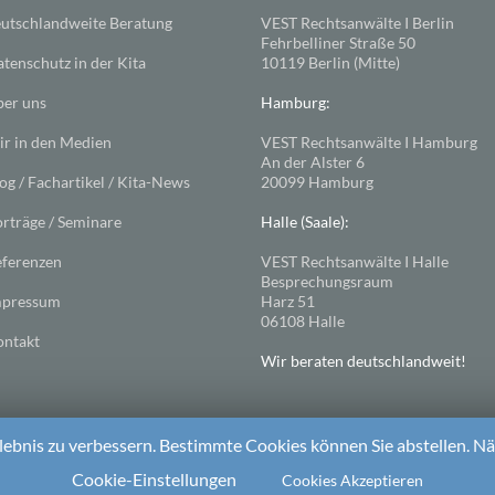
utschlandweite Beratung
VEST Rechtsanwälte I Berlin
Fehrbelliner Straße 50
tenschutz in der Kita
10119 Berlin (Mitte)
er uns
Hamburg:
r in den Medien
VEST Rechtsanwälte I Hamburg
An der Alster 6
og / Fachartikel / Kita-News
20099 Hamburg
rträge / Seminare
Halle (Saale):
ferenzen
VEST Rechtsanwälte I Halle
Besprechungsraum
mpressum
Harz 51
06108 Halle
ntakt
Wir beraten deutschlandweit!
ebnis zu verbessern. Bestimmte Cookies können Sie abstellen. Näh
ess
. Theme: Spacious von
ThemeGrill
Cookie-Einstellungen
Cookies Akzeptieren