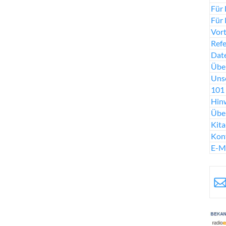
Für 
Für 
Vort
Ref
Date
Über
Uns
101 
Hinw
Übe
Kit
Kon
E-M