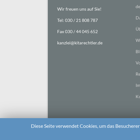
de
Wir freuen uns auf Sie!
Da
Tel: 030 / 21 808 787
Üb
Fax 030 / 44 045 652
Wi
kanzlei@kitarechtler.de
Bl
Vo
Re
I
Ko
Diese Seite verwendet Cookies, um das Besuchererl
2026 bei
Die Kitarechtler
Unterstützt von:
WordPr