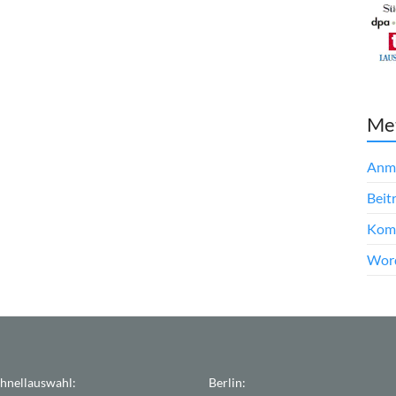
Me
Anm
Beit
Kom
Word
hnellauswahl:
Berlin: