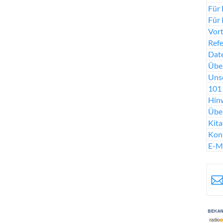
Für 
Für 
Vort
Ref
Date
Über
Uns
101 
Hinw
Übe
Kit
Kon
E-M