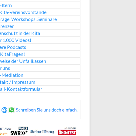
Eltern
Kita-Vereinsvorstände
räge, Workshops, Seminare
erenzen
nschutz in der Kita
 1.000 Videos!
ere Podcasts
KitaFragen!
eise der Unfallkassen
r uns
a-Mediation
takt / Impressum
ail-Kontaktformular