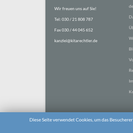
de
Wir freuen uns auf Sie!
Da
Tel: 030 / 21 808 787
Üb
Fax 030 / 44 045 652
Wi
kanzlei@kitarechtler.de
Bl
Vo
Re
I
Ko
Diese Seite verwendet Cookies, um das Besuchererl
2026 bei
Die Kitarechtler
Unterstützt von:
WordPr