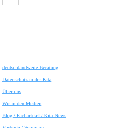
Wir freuen uns auf Sie!
Tel: 030 / 21 808 787
Fax 030 / 44 045 652
kanzlei@kitarechtler.de
Schnellauswahl:
deutschlandweite Beratung
Datenschutz in der Kita
Über uns
Wir in den Medien
Blog / Fachartikel / Kita-News
Vorträge / Seminare