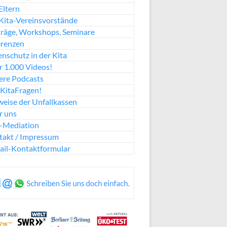
Eltern
Kita-Vereinsvorstände
räge, Workshops, Seminare
erenzen
nschutz in der Kita
 1.000 Videos!
ere Podcasts
KitaFragen!
eise der Unfallkassen
r uns
a-Mediation
takt / Impressum
ail-Kontaktformular