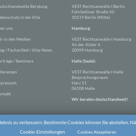
utschlandweite Beratung
VEST Rechtsanwälte I Berlin
Fehrbelliner Straße 50
tenschutz in der Kita
10119 Berlin (Mitte)
er uns
Hamburg:
r in den Medien
VEST Rechtsanwälte I Hamburg
An der Alster 6
og / Fachartikel / Kita-News
20099 Hamburg
rträge / Seminare
Halle (Saale):
ferenzen
VEST Rechtsanwälte I Halle
Besprechungsraum
mpressum
Harz 51
06108 Halle
ntakt
Wir beraten deutschlandweit!
ebnis zu verbessern. Bestimmte Cookies können Sie abstellen. Näh
ess
. Theme: Spacious von
ThemeGrill
Cookie-Einstellungen
Cookies Akzeptieren