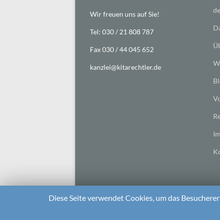
de
Wir freuen uns auf Sie!
Da
Tel: 030 / 21 808 787
Üb
Fax 030 / 44 045 652
Wi
kanzlei@kitarechtler.de
Bl
Vo
Re
I
Ko
Diese Seite verwendet Cookies, um das Besuchererl
2026 bei
Die Kitarechtler
Unterstützt von:
WordPr