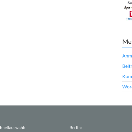
Me
Anm
Beit
Kom
Word
hnellauswahl:
Berlin: