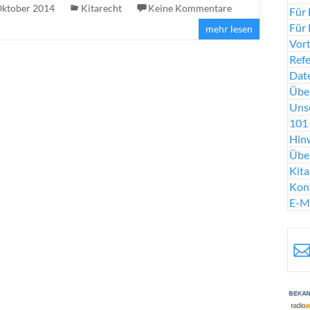
Oktober 2014
Kitarecht
Keine Kommentare
Für 
Für 
mehr lesen
Vort
Ref
Date
Über
Uns
101 
Hinw
Übe
Kit
Kon
E-M