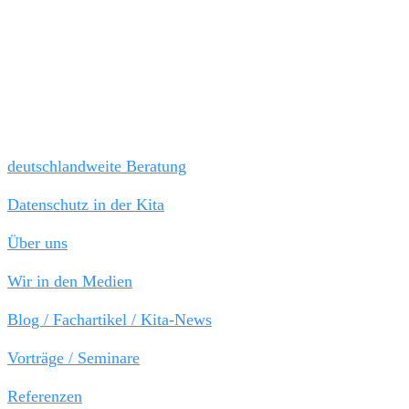
Tel: 030 / 21 808 787
Fax 030 / 44 045 652
kanzlei@kitarechtler.de
Schnellauswahl:
deutschlandweite Beratung
Datenschutz in der Kita
Über uns
Wir in den Medien
Blog / Fachartikel / Kita-News
Vorträge / Seminare
Referenzen