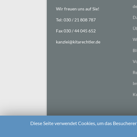
de
Wir freuen uns auf Sie!
Da
Tel: 030 / 21 808 787
Üb
Fax 030 / 44 045 652
Wi
kanzlei@kitarechtler.de
Bl
Vo
Re
I
Ko
Diese Seite verwendet Cookies, um das Besuchererl
2026 bei
Die Kitarechtler
Unterstützt von:
WordPr