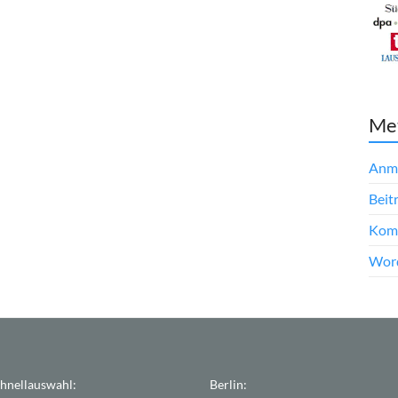
Me
Anm
Beit
Kom
Word
hnellauswahl:
Berlin: