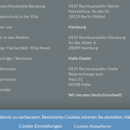
utschlandweite Beratung
VEST Rechtsanwälte I Berlin
Fehrbelliner Straße 50
tenschutz in der Kita
10119 Berlin (Mitte)
er uns
Hamburg:
r in den Medien
VEST Rechtsanwälte I Hamburg
An der Alster 6
og / Fachartikel / Kita-News
20099 Hamburg
rträge / Seminare
Halle (Saale):
ferenzen
VEST Rechtsanwälte I Halle
Besprechungsraum
mpressum
Harz 51
06108 Halle
ntakt
Wir beraten deutschlandweit!
ebnis zu verbessern. Bestimmte Cookies können Sie abstellen. Näh
ess
. Theme: Spacious von
ThemeGrill
Cookie-Einstellungen
Cookies Akzeptieren