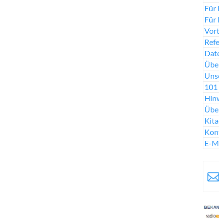
Für 
Für 
Vort
Ref
Date
Über
Uns
101 
Hinw
Übe
Kit
Kon
E-M