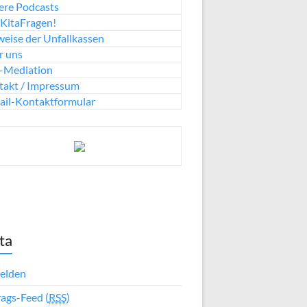
ere Podcasts
KitaFragen!
eise der Unfallkassen
r uns
a-Mediation
takt / Impressum
ail-Kontaktformular
ta
elden
rags-Feed (
RSS
)