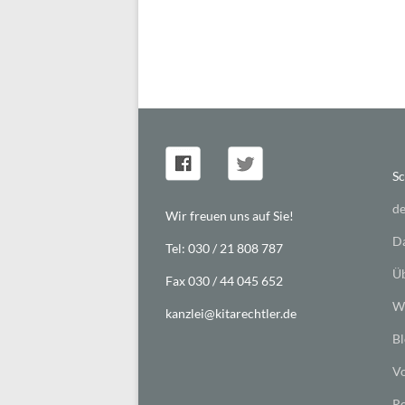
Sc
de
Wir freuen uns auf Sie!
Da
Tel: 030 / 21 808 787
Üb
Fax 030 / 44 045 652
Wi
kanzlei@kitarechtler.de
Bl
Vo
Re