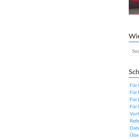
Wie
Sch
Für 
Für 
Für 
Für 
Vort
Ref
Date
Über