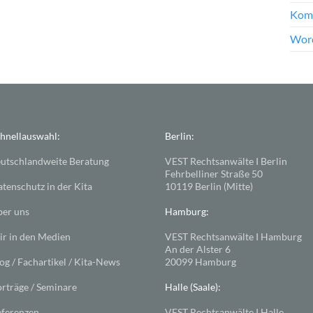
Kom
Word
hnellauswahl:
Berlin:
utschlandweite Beratung
VEST Rechtsanwälte I Berlin
Fehrbelliner Straße 50
tenschutz in der Kita
10119 Berlin (Mitte)
er uns
Hamburg:
r in den Medien
VEST Rechtsanwälte I Hamburg
An der Alster 6
og / Fachartikel / Kita-News
20099 Hamburg
rträge / Seminare
Halle (Saale):
ferenzen
VEST Rechtsanwälte I Halle