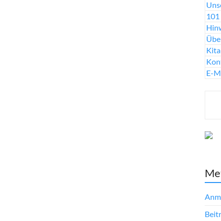
Uns
101 
Hinw
Übe
Kit
Kon
E-M
Me
Anm
Beit