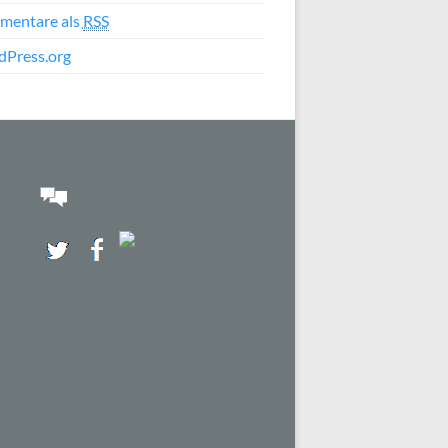
mentare als
RSS
Press.org