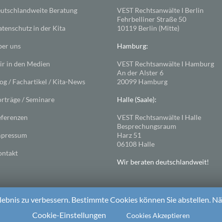
utschlandweite Beratung
VEST Rechtsanwälte I Berlin
Fehrbelliner Straße 50
tenschutz in der Kita
10119 Berlin (Mitte)
er uns
Hamburg:
r in den Medien
VEST Rechtsanwälte I Hamburg
An der Alster 6
og / Fachartikel / Kita-News
20099 Hamburg
rträge / Seminare
Halle (Saale):
ferenzen
VEST Rechtsanwälte I Halle
Besprechungsraum
mpressum
Harz 51
06108 Halle
ntakt
Wir beraten deutschlandweit!
ebnis zu verbessern. Bestimmte Cookies können Sie abstellen. Näh
ess
. Theme: Spacious von
ThemeGrill
Cookie-Einstellungen
Cookies Akzeptieren