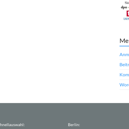
Me
Anm
Beit
Kom
Word
hnellauswahl:
Berlin: