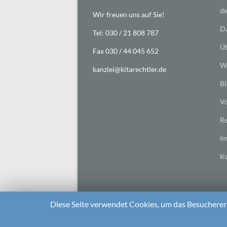
de
Wir freuen uns auf Sie!
Da
Tel: 030 / 21 808 787
Üb
Fax 030 / 44 045 652
Wi
kanzlei@kitarechtler.de
Bl
Vo
Re
I
Ko
Diese Seite verwendet Cookies, um das Besuchererl
2026 bei
Die Kitarechtler
Unterstützt von:
WordPr