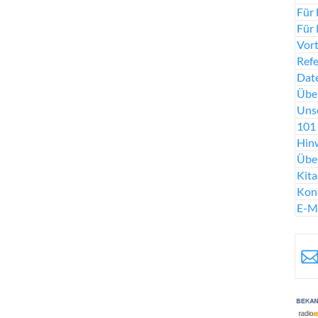
Für 
Für 
Vort
Ref
Date
Über
Uns
101 
Hinw
Übe
Kit
Kon
E-M