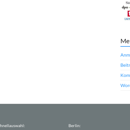
Me
Anm
Beit
Kom
Word
hnellauswahl:
Berlin: