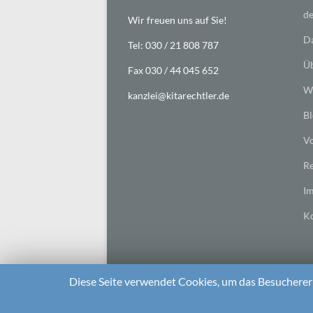
de
Wir freuen uns auf Sie!
Da
Tel: 030 / 21 808 787
Üb
Fax 030 / 44 045 652
Wi
kanzlei@kitarechtler.de
Bl
Vo
Re
I
Ko
Diese Seite verwendet Cookies, um das Besuchererl
2026 bei
Die Kitarechtler
Unterstützt von:
WordPr