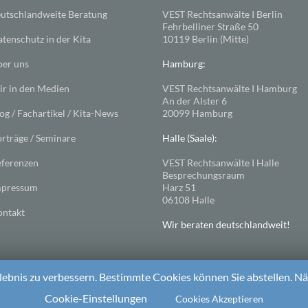
utschlandweite Beratung
VEST Rechtsanwälte I Berlin
Fehrbelliner Straße 50
tenschutz in der Kita
10119 Berlin (Mitte)
er uns
Hamburg:
r in den Medien
VEST Rechtsanwälte I Hamburg
An der Alster 6
og / Fachartikel / Kita-News
20099 Hamburg
rträge / Seminare
Halle (Saale):
ferenzen
VEST Rechtsanwälte I Halle
Besprechungsraum
mpressum
Harz 51
06108 Halle
ntakt
Wir beraten deutschlandweit!
ebnis zu verbessern. Bestimmte Cookies können Sie abstellen. Näh
ess
. Theme: Spacious von
ThemeGrill
Cookie-Einstellungen
Cookies Akzeptieren