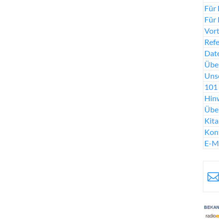
Für 
Für 
Vort
Ref
Date
Über
Uns
101 
Hinw
Übe
Kit
Kon
E-M