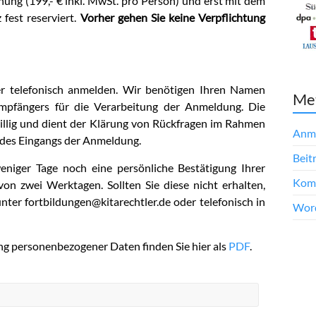
nung (199,- € inkl. MwSt. pro Person) und erst mit dem
fest reserviert.
Vorher gehen Sie keine Verpflichtung
er telefonisch anmelden. Wir benötigen Ihren Namen
Me
mpfängers für die Verarbeitung der Anmeldung. Die
willig und dient der Klärung von Rückfragen im Rahmen
Anm
 des Eingangs der Anmeldung.
Beit
niger Tage noch eine persönliche Bestätigung Ihrer
Kom
on zwei Werktagen. Sollten Sie diese nicht erhalten,
nter fortbildungen@kitarechtler.de oder telefonisch in
Word
ng personenbezogener Daten finden Sie hier als
PDF
.