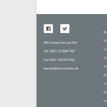
Sc
de
Wir freuen uns auf Sie!
Da
Tel: 030 / 21 808 787
Üb
Fax 030 / 44 045 652
Wi
kanzlei@kitarechtler.de
Bl
Vo
Re
I