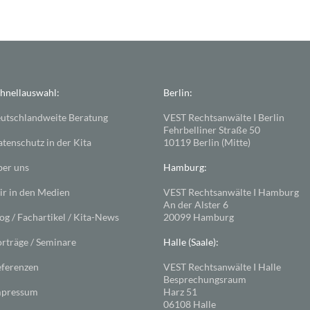
hnellauswahl:
Berlin:
utschlandweite Beratung
VEST Rechtsanwälte I Berlin
Fehrbelliner Straße 50
tenschutz in der Kita
10119 Berlin (Mitte)
er uns
Hamburg:
r in den Medien
VEST Rechtsanwälte I Hamburg
An der Alster 6
og / Fachartikel / Kita-News
20099 Hamburg
rträge / Seminare
Halle (Saale):
ferenzen
VEST Rechtsanwälte I Halle
Besprechungsraum
mpressum
Harz 51
06108 Halle