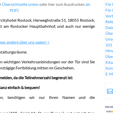
Für 
er
Übersichtseite unten
oder hier zum Ausdrucken
als
Für 
PDF
)
Vort
ercityhotel Rostock, Herweghstraße 51, 18055 Rostock,
Ref
irekt am Rostocker Hauptbahnhof, und auch nur wenige
Date
Über
Uns
 was andere über uns sagen! <
101 
Hinw
staltungsräume.
Übe
en wichtigen Verkehrsanbindungen vor der Tür sind Sie
Kit
ganztägige Fortbildung mitten im Geschehen.
Kon
E-M
lden, da die Teilnehmerzahl begrenzt ist:
anz einfach & bequem!
en, benötigen wir nur Ihren Namen und die