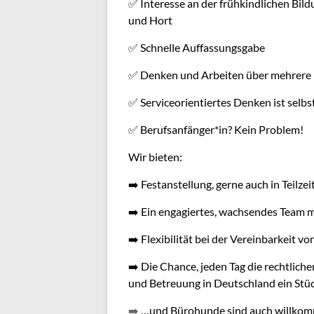
✅
Interesse an der frühkindlichen Bild
und Hort
✅
Schnelle Auffassungsgabe
✅
Denken und Arbeiten über mehrere 
✅
Serviceorientiertes Denken ist selbs
✅
Berufsanfänger*in? Kein Problem!
Wir bieten:
➡️
Festanstellung, gerne auch in Teilzei
➡️
Ein engagiertes, wachsendes Team mi
➡️
Flexibilität bei der Vereinbarkeit vo
➡️
Die Chance, jeden Tag die rechtlich
und Betreuung in Deutschland ein Stüc
➡️
…und Bürohunde sind auch willko