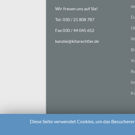
de
Wir freuen uns auf Sie!
Da
Tel: 030 / 21 808 787
Üb
Fax 030 / 44 045 652
Wi
kanzlei@kitarechtler.de
Bl
Vo
Re
I
Ko
Diese Seite verwendet Cookies, um das Besuchererl
2026 bei
Die Kitarechtler
Unterstützt von:
WordPr