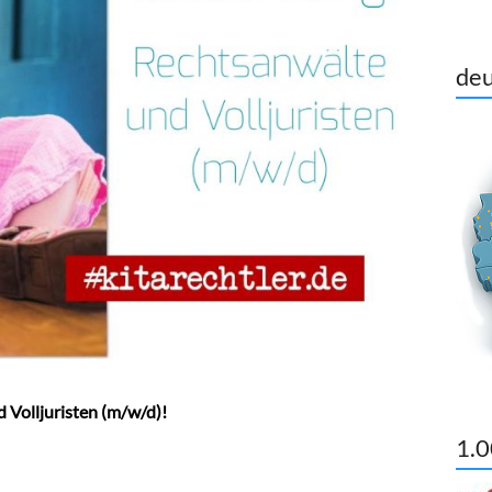
deu
 Volljuristen (m/w/d)!
1.0