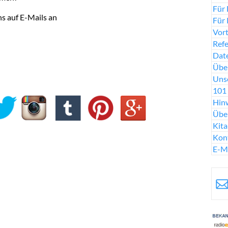
Für 
ns auf E-Mails an
Für 
Vort
Ref
Date
Über
Uns
101 
Hinw
Übe
Kit
Kon
E-M