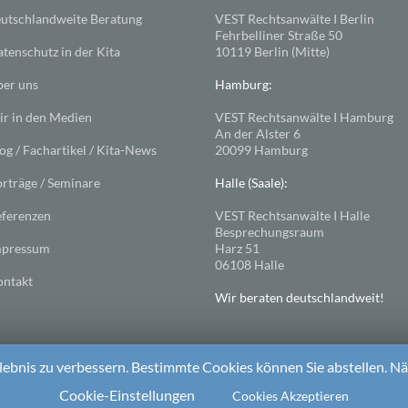
utschlandweite Beratung
VEST Rechtsanwälte I Berlin
Fehrbelliner Straße 50
tenschutz in der Kita
10119 Berlin (Mitte)
er uns
Hamburg:
r in den Medien
VEST Rechtsanwälte I Hamburg
An der Alster 6
og / Fachartikel / Kita-News
20099 Hamburg
rträge / Seminare
Halle (Saale):
ferenzen
VEST Rechtsanwälte I Halle
Besprechungsraum
mpressum
Harz 51
06108 Halle
ntakt
Wir beraten deutschlandweit!
ebnis zu verbessern. Bestimmte Cookies können Sie abstellen. Näh
ess
. Theme: Spacious von
ThemeGrill
Cookie-Einstellungen
Cookies Akzeptieren