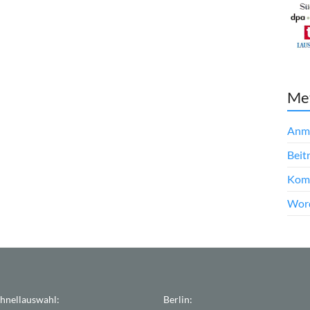
Me
Anm
Beit
Kom
Word
hnellauswahl:
Berlin: