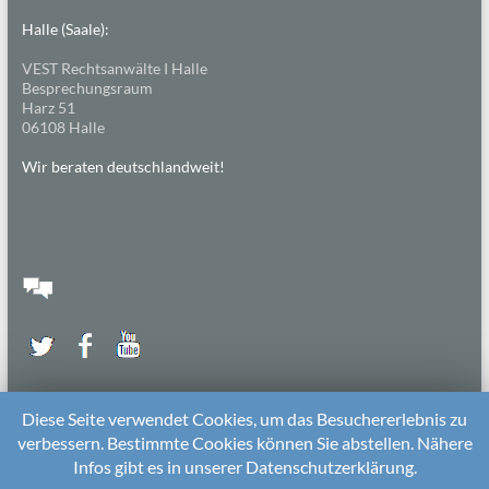
Halle (Saale):
VEST Rechtsanwälte I Halle
Besprechungsraum
Harz 51
06108 Halle
Wir beraten deutschlandweit!
Diese Seite verwendet Cookies, um das Besuchererlebnis zu
verbessern. Bestimmte Cookies können Sie abstellen. Nähere
Infos gibt es in unserer Datenschutzerklärung.
2026 bei
Die Kitarechtler
Unterstützt von:
WordPress
. Theme: Spacious von