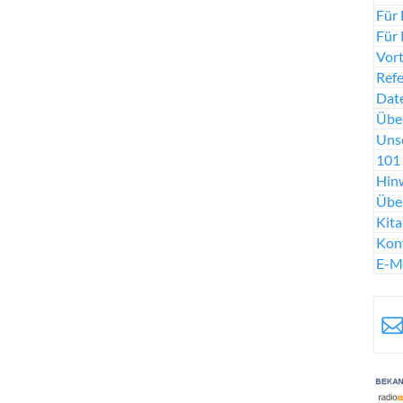
Für 
Für 
Vort
Ref
Date
Über
Uns
101 
Hinw
Übe
Kit
Kon
E-M