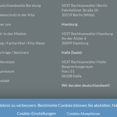
utschlandweite Beratung
VEST Rechtsanwälte I Berlin
Fehrbelliner Straße 50
tenschutz in der Kita
10119 Berlin (Mitte)
er uns
Hamburg:
r in den Medien
VEST Rechtsanwälte I Hamburg
An der Alster 6
og / Fachartikel / Kita-News
20099 Hamburg
rträge / Seminare
Halle (Saale):
ferenzen
VEST Rechtsanwälte I Halle
Besprechungsraum
mpressum
Harz 51
06108 Halle
ntakt
Wir beraten deutschlandweit!
ebnis zu verbessern. Bestimmte Cookies können Sie abstellen. Näh
ess
. Theme: Spacious von
ThemeGrill
Cookie-Einstellungen
Cookies Akzeptieren