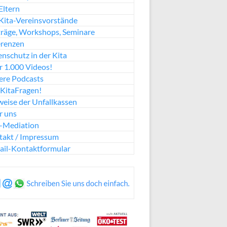
Eltern
Kita-Vereinsvorstände
räge, Workshops, Seminare
erenzen
nschutz in der Kita
 1.000 Videos!
ere Podcasts
KitaFragen!
eise der Unfallkassen
r uns
a-Mediation
takt / Impressum
ail-Kontaktformular