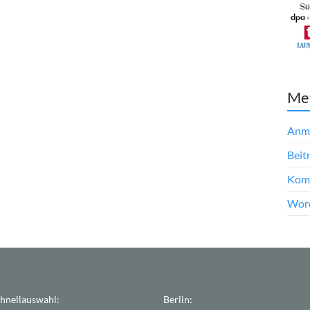
Me
Anm
Beit
Kom
Word
hnellauswahl:
Berlin: