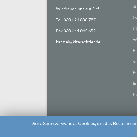
de
Wir freuen uns auf Sie!
Da
Tel: 030 / 21 808 787
Üb
Fax 030 / 44 045 652
Wi
kanzlei@kitarechtler.de
Bl
Vo
Re
I
Ko
Diese Seite verwendet Cookies, um das Besuchererl
2026 bei
Die Kitarechtler
Unterstützt von:
WordPr