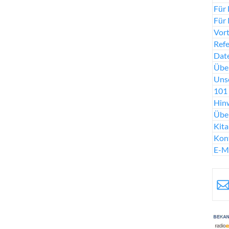
Für 
Für 
Vort
Ref
Date
Über
Uns
101 
Hinw
Übe
Kit
Kon
E-M