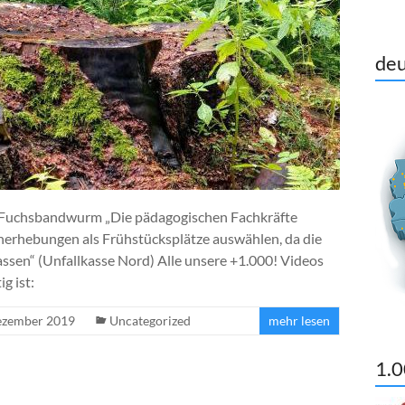
deu
& Fuchsbandwurm „Die pädagogischen Fachkräfte
erhebungen als Frühstücksplätze auswählen, da die
assen“ (Unfallkasse Nord) Alle unsere +1.000! Videos
g ist:
ezember 2019
Uncategorized
mehr lesen
1.0