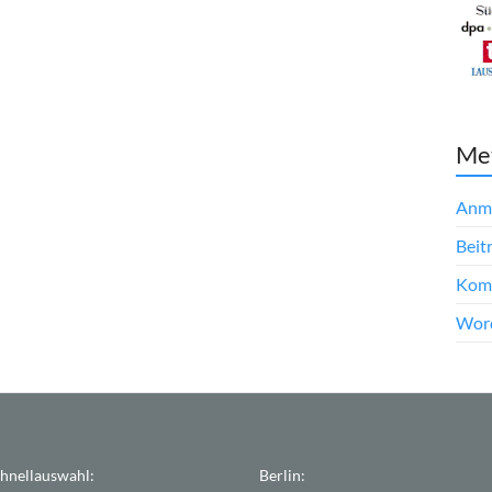
Me
Anm
Beit
Kom
Word
hnellauswahl:
Berlin: