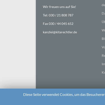
de
Wir freuen uns auf Sie!
Da
Tel: 030 / 21 808 787
Üb
Fax 030 / 44 045 652
Wi
kanzlei@kitarechtler.de
Bl
Vo
Re
I
Ko
Diese Seite verwendet Cookies, um das Besuchererl
2026 bei
Die Kitarechtler
Unterstützt von:
WordPr