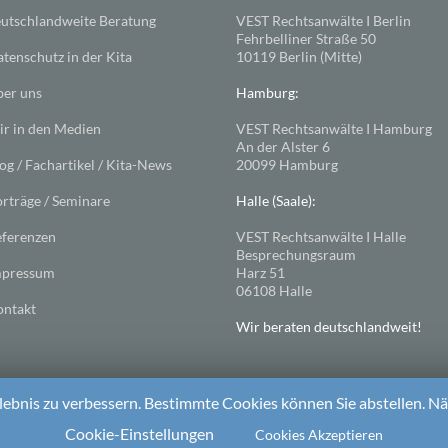
utschlandweite Beratung
VEST Rechtsanwälte I Berlin
Fehrbelliner Straße 50
tenschutz in der Kita
10119 Berlin (Mitte)
er uns
Hamburg:
r in den Medien
VEST Rechtsanwälte I Hamburg
An der Alster 6
og / Fachartikel / Kita-News
20099 Hamburg
rträge / Seminare
Halle (Saale):
ferenzen
VEST Rechtsanwälte I Halle
Besprechungsraum
mpressum
Harz 51
06108 Halle
ntakt
Wir beraten deutschlandweit!
ebnis zu verbessern. Bestimmte Cookies können Sie abstellen. Näh
ess
. Theme: Spacious von
ThemeGrill
Cookie-Einstellungen
Cookies Akzeptieren