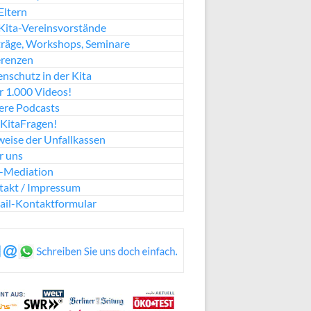
Eltern
Kita-Vereinsvorstände
räge, Workshops, Seminare
erenzen
nschutz in der Kita
 1.000 Videos!
ere Podcasts
KitaFragen!
eise der Unfallkassen
r uns
a-Mediation
takt / Impressum
ail-Kontaktformular