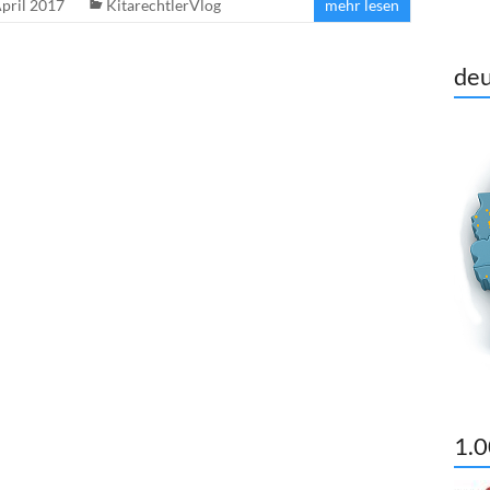
April 2017
KitarechtlerVlog
mehr lesen
deu
1.0