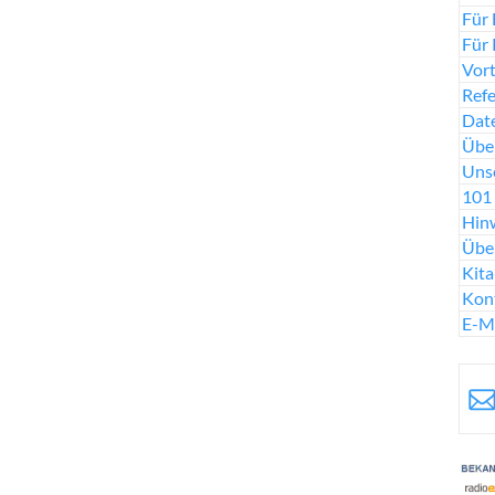
Für 
Für 
Vort
Ref
Date
Über
Uns
101 
Hinw
Übe
Kit
Kon
E-M