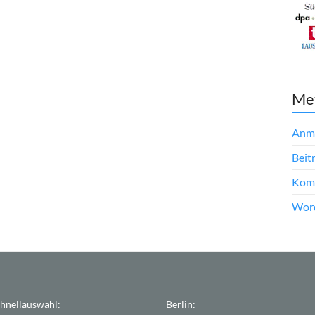
Me
Anm
Beit
Kom
Word
hnellauswahl:
Berlin: