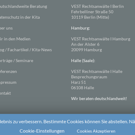
utschlandweite Beratung
VEST Rechtsanwälte I Berlin
Fehrbelliner Straße 50
tenschutz in der Kita
10119 Berlin (Mitte)
er uns
Hamburg:
r in den Medien
VEST Rechtsanwälte I Hamburg
An der Alster 6
og / Fachartikel / Kita-News
20099 Hamburg
rträge / Seminare
Halle (Saale):
ferenzen
VEST Rechtsanwälte I Halle
Besprechungsraum
mpressum
Harz 51
06108 Halle
ntakt
Wir beraten deutschlandweit!
ebnis zu verbessern. Bestimmte Cookies können Sie abstellen. Näh
ess
. Theme: Spacious von
ThemeGrill
Cookie-Einstellungen
Cookies Akzeptieren