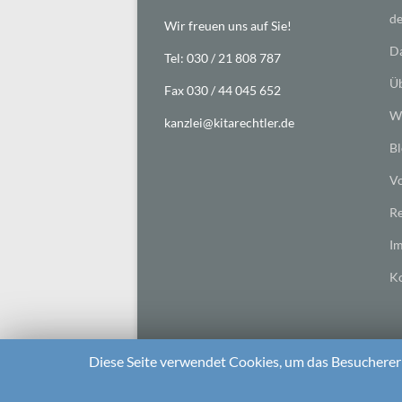
de
Wir freuen uns auf Sie!
Da
Tel: 030 / 21 808 787
Üb
Fax 030 / 44 045 652
Wi
kanzlei@kitarechtler.de
Bl
Vo
Re
I
Ko
Diese Seite verwendet Cookies, um das Besuchererl
2026 bei
Die Kitarechtler
Unterstützt von:
WordPr