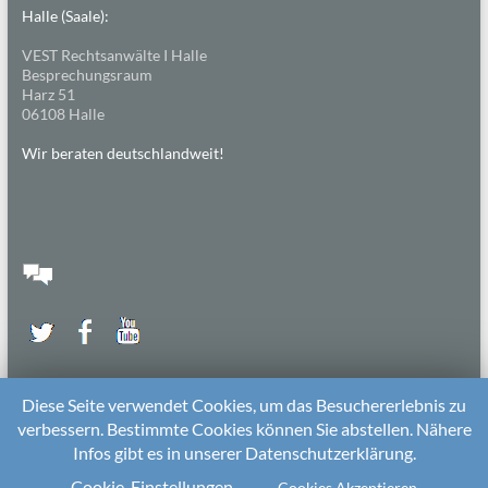
Halle (Saale):
VEST Rechtsanwälte I Halle
Besprechungsraum
Harz 51
06108 Halle
Wir beraten deutschlandweit!
Diese Seite verwendet Cookies, um das Besuchererlebnis zu
verbessern. Bestimmte Cookies können Sie abstellen. Nähere
Infos gibt es in unserer Datenschutzerklärung.
2026 bei
Die Kitarechtler
Unterstützt von:
WordPress
. Theme: Spacious von
ThemeGrill
Cookie-Einstellungen
Cookies Akzeptieren