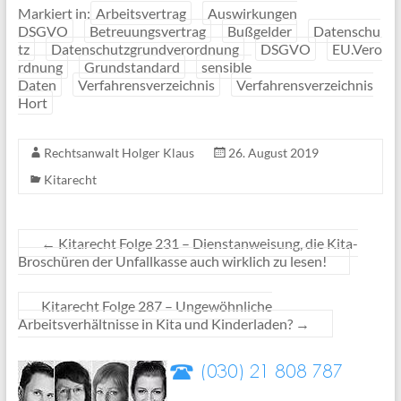
Markiert in:
Arbeitsvertrag
Auswirkungen
DSGVO
Betreuungsvertrag
Bußgelder
Datenschu
tz
Datenschutzgrundverordnung
DSGVO
EU.Vero
rdnung
Grundstandard
sensible
Daten
Verfahrensverzeichnis
Verfahrensverzeichnis
Hort
Rechtsanwalt Holger Klaus
26. August 2019
Kitarecht
←
Kitarecht Folge 231 – Dienstanweisung, die Kita-
Broschüren der Unfallkasse auch wirklich zu lesen!
Kitarecht Folge 287 – Ungewöhnliche
Arbeitsverhältnisse in Kita und Kinderladen?
→