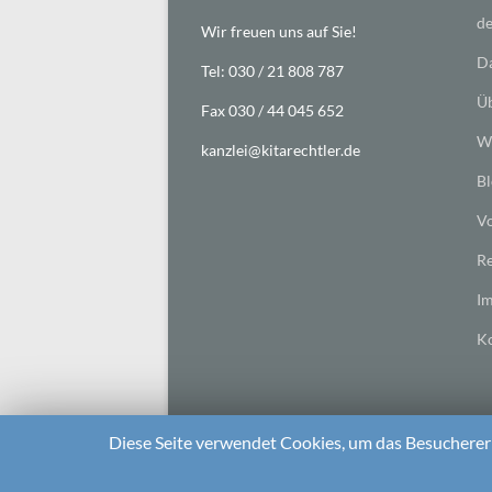
de
Wir freuen uns auf Sie!
Da
Tel: 030 / 21 808 787
Üb
Fax 030 / 44 045 652
Wi
kanzlei@kitarechtler.de
Bl
Vo
Re
I
Ko
Diese Seite verwendet Cookies, um das Besuchererl
2026 bei
Die Kitarechtler
Unterstützt von:
WordPr