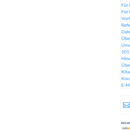
Für 
Für 
Vort
Ref
Date
Über
Uns
101 
Hinw
Übe
Kit
Kon
E-M