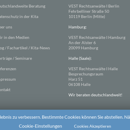
utschlandweite Beratung
VEST Rechtsanwälte I Berlin
Fehrbelliner Straße 50
tenschutz in der Kita
10119 Berlin (Mitte)
er uns
Hamburg:
r in den Medien
VEST Rechtsanwälte I Hamburg
An der Alster 6
og / Fachartikel / Kita-News
20099 Hamburg
rträge / Seminare
Halle (Saale):
ferenzen
VEST Rechtsanwälte I Halle
Besprechungsraum
mpressum
Harz 51
06108 Halle
ntakt
Wir beraten deutschlandweit!
ebnis zu verbessern. Bestimmte Cookies können Sie abstellen. Näh
ess
. Theme: Spacious von
ThemeGrill
Cookie-Einstellungen
Cookies Akzeptieren