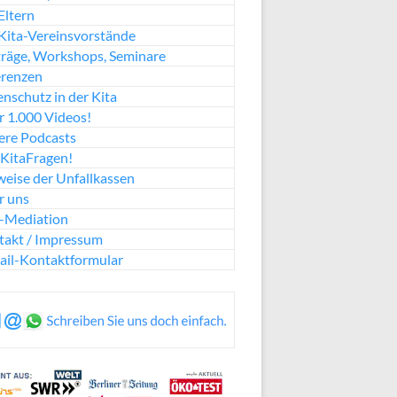
Eltern
Kita-Vereinsvorstände
räge, Workshops, Seminare
erenzen
nschutz in der Kita
 1.000 Videos!
ere Podcasts
KitaFragen!
eise der Unfallkassen
r uns
a-Mediation
takt / Impressum
ail-Kontaktformular