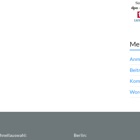
Me
Anm
Beit
Kom
Word
hnellauswahl:
Berlin: