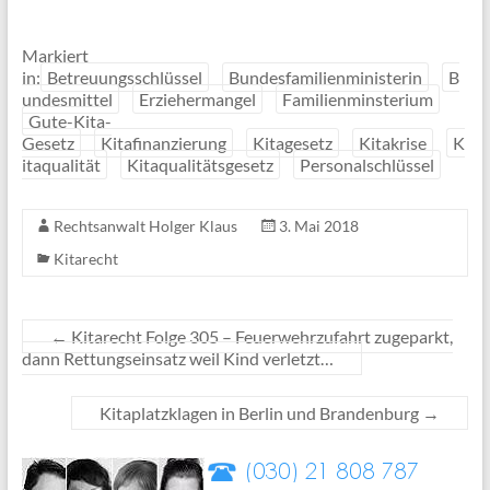
Markiert
in:
Betreuungsschlüssel
Bundesfamilienministerin
B
undesmittel
Erziehermangel
Familienminsterium
Gute-Kita-
Gesetz
Kitafinanzierung
Kitagesetz
Kitakrise
K
itaqualität
Kitaqualitätsgesetz
Personalschlüssel
Rechtsanwalt Holger Klaus
3. Mai 2018
Kitarecht
←
Kitarecht Folge 305 – Feuerwehrzufahrt zugeparkt,
dann Rettungseinsatz weil Kind verletzt…
Kitaplatzklagen in Berlin und Brandenburg
→