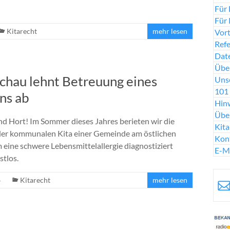
Für 
Für 
Kitarecht
mehr lesen
Vort
Ref
Date
Über
achau lehnt Betreuung eines
Uns
101 
ns ab
Hinw
Übe
 Hort! Im Sommer dieses Jahres berieten wir die
Kit
 der kommunalen Kita einer Gemeinde am östlichen
Kon
eine schwere Lebensmittelallergie diagnostiziert
E-M
stlos.
4
Kitarecht
mehr lesen