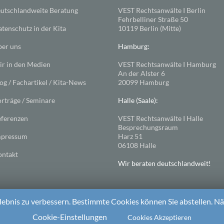
utschlandweite Beratung
VEST Rechtsanwälte I Berlin
Fehrbelliner Straße 50
tenschutz in der Kita
10119 Berlin (Mitte)
er uns
Hamburg:
r in den Medien
VEST Rechtsanwälte I Hamburg
An der Alster 6
og / Fachartikel / Kita-News
20099 Hamburg
rträge / Seminare
Halle (Saale):
ferenzen
VEST Rechtsanwälte I Halle
Besprechungsraum
mpressum
Harz 51
06108 Halle
ntakt
Wir beraten deutschlandweit!
ebnis zu verbessern. Bestimmte Cookies können Sie abstellen. Näh
ess
. Theme: Spacious von
ThemeGrill
Cookie-Einstellungen
Cookies Akzeptieren