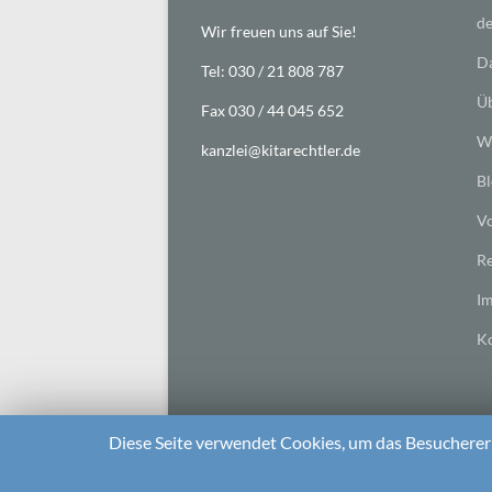
de
Wir freuen uns auf Sie!
Da
Tel: 030 / 21 808 787
Üb
Fax 030 / 44 045 652
Wi
kanzlei@kitarechtler.de
Bl
Vo
Re
I
Ko
Diese Seite verwendet Cookies, um das Besuchererl
2026 bei
Die Kitarechtler
Unterstützt von:
WordPr