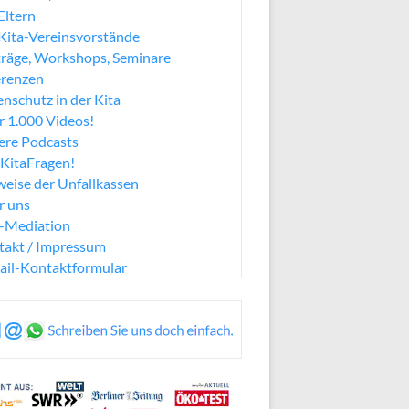
Eltern
Kita-Vereinsvorstände
räge, Workshops, Seminare
erenzen
nschutz in der Kita
 1.000 Videos!
ere Podcasts
KitaFragen!
eise der Unfallkassen
r uns
a-Mediation
takt / Impressum
ail-Kontaktformular