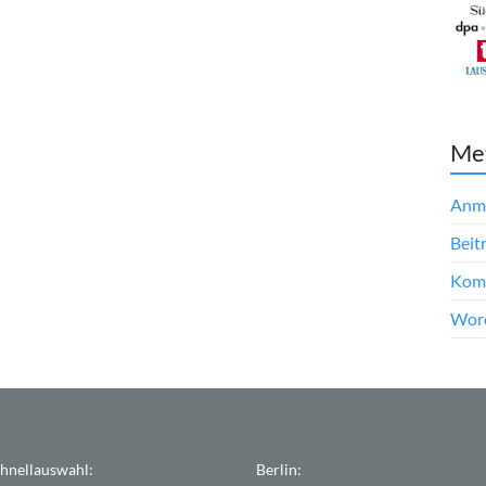
Me
Anm
Beit
Kom
Word
hnellauswahl:
Berlin: