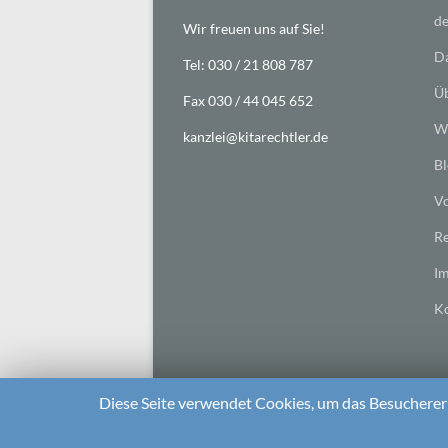
de
Wir freuen uns auf Sie!
Da
Tel: 030 / 21 808 787
Üb
Fax 030 / 44 045 652
Wi
kanzlei@kitarechtler.de
Bl
Vo
Re
I
Ko
Diese Seite verwendet Cookies, um das Besuchererl
2026 bei
Die Kitarechtler
Unterstützt von:
WordPr