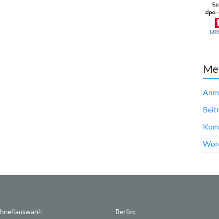
Me
Anm
Beit
Kom
Word
hnellauswahl:
Berlin: