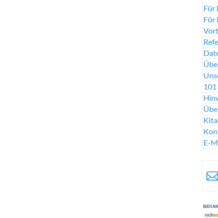
Für 
Für 
Vort
Ref
Date
Über
Uns
101 
Hinw
Übe
Kit
Kon
E-M