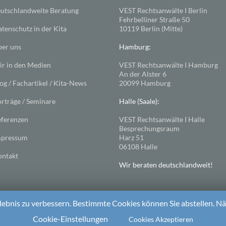
utschlandweite Beratung
VEST Rechtsanwälte I Berlin
Fehrbelliner Straße 50
tenschutz in der Kita
10119 Berlin (Mitte)
er uns
Hamburg:
r in den Medien
VEST Rechtsanwälte I Hamburg
An der Alster 6
og / Fachartikel / Kita-News
20099 Hamburg
rträge / Seminare
Halle (Saale):
ferenzen
VEST Rechtsanwälte I Halle
Besprechungsraum
mpressum
Harz 51
06108 Halle
ntakt
Wir beraten deutschlandweit!
ebnis zu verbessern. Bestimmte Cookies können Sie abstellen. Näh
ess
. Theme: Spacious von
ThemeGrill
Cookie-Einstellungen
Cookies Akzeptieren