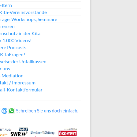
Eltern
Kita-Vereinsvorstände
räge, Workshops, Seminare
erenzen
nschutz in der Kita
 1.000 Videos!
ere Podcasts
KitaFragen!
eise der Unfallkassen
r uns
a-Mediation
takt / Impressum
ail-Kontaktformular