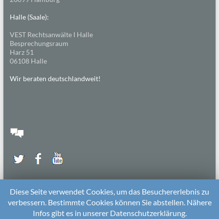
Halle (Saale):
VEST Rechtsanwälte I Halle
Besprechungsraum
Harz 51
06108 Halle
Wir beraten deutschlandweit!
Diese Seite verwendet Cookies, um das Besuchererlebnis zu
verbessern. Bestimmte Cookies können Sie abstellen. Nähere
Infos gibt es in unserer Datenschutzerklärung.
2026 bei
Die Kitarechtler
Unterstützt von:
WordPress
. Theme: Spacious von