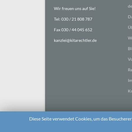
de
Wir freuen uns auf Sie!
Da
Tel: 030 / 21 808 787
Üb
Fax 030 / 44 045 652
Wi
kanzlei@kitarechtler.de
Bl
Vo
Re
I
Ko
Diese Seite verwendet Cookies, um das Besuchererl
2026 bei
Die Kitarechtler
Unterstützt von:
WordPr