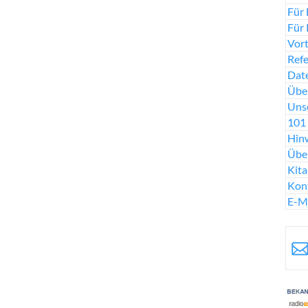
Für 
Für 
Vort
Ref
Date
Über
Uns
101 
Hinw
Übe
Kit
Kon
E-M