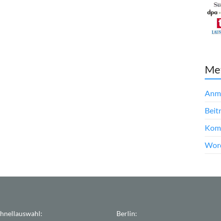
Me
Anm
Beit
Kom
Word
hnellauswahl:
Berlin: