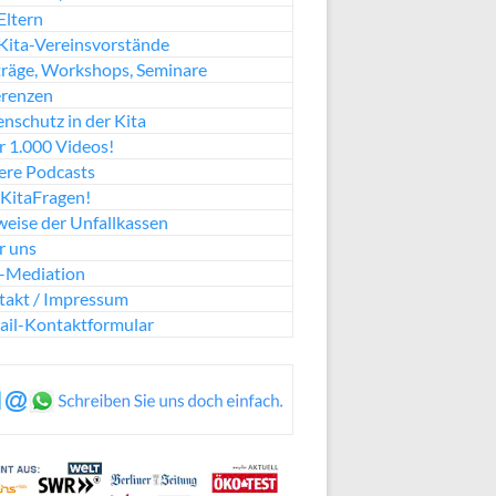
Eltern
Kita-Vereinsvorstände
räge, Workshops, Seminare
erenzen
nschutz in der Kita
 1.000 Videos!
ere Podcasts
KitaFragen!
eise der Unfallkassen
r uns
a-Mediation
takt / Impressum
ail-Kontaktformular