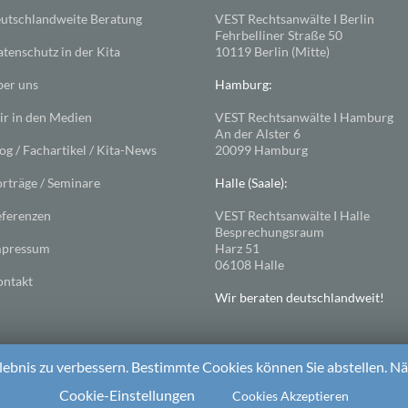
utschlandweite Beratung
VEST Rechtsanwälte I Berlin
Fehrbelliner Straße 50
tenschutz in der Kita
10119 Berlin (Mitte)
er uns
Hamburg:
r in den Medien
VEST Rechtsanwälte I Hamburg
An der Alster 6
og / Fachartikel / Kita-News
20099 Hamburg
rträge / Seminare
Halle (Saale):
ferenzen
VEST Rechtsanwälte I Halle
Besprechungsraum
mpressum
Harz 51
06108 Halle
ntakt
Wir beraten deutschlandweit!
ebnis zu verbessern. Bestimmte Cookies können Sie abstellen. Näh
ess
. Theme: Spacious von
ThemeGrill
Cookie-Einstellungen
Cookies Akzeptieren