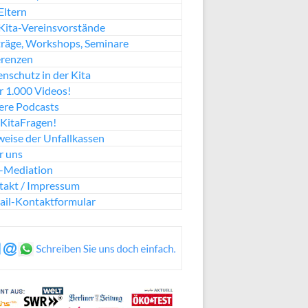
Eltern
Kita-Vereinsvorstände
räge, Workshops, Seminare
erenzen
nschutz in der Kita
 1.000 Videos!
ere Podcasts
KitaFragen!
eise der Unfallkassen
r uns
a-Mediation
takt / Impressum
ail-Kontaktformular