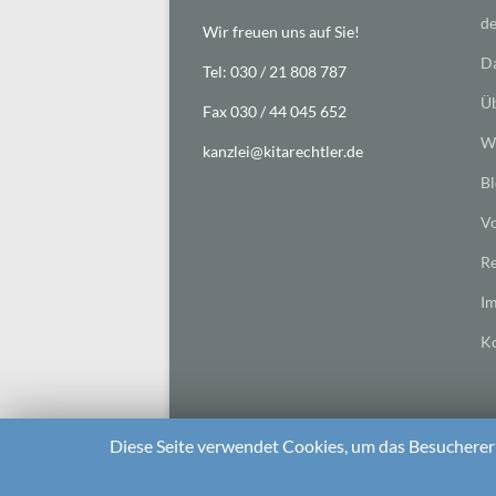
de
Wir freuen uns auf Sie!
Da
Tel: 030 / 21 808 787
Üb
Fax 030 / 44 045 652
Wi
kanzlei@kitarechtler.de
Bl
Vo
Re
I
Ko
Diese Seite verwendet Cookies, um das Besuchererl
2026 bei
Die Kitarechtler
Unterstützt von:
WordPr