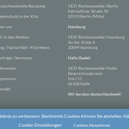
utschlandweite Beratung
VEST Rechtsanwälte I Berlin
Fehrbelliner Straße 50
tenschutz in der Kita
10119 Berlin (Mitte)
er uns
Hamburg:
r in den Medien
VEST Rechtsanwälte I Hamburg
An der Alster 6
og / Fachartikel / Kita-News
20099 Hamburg
rträge / Seminare
Halle (Saale):
ferenzen
VEST Rechtsanwälte I Halle
Besprechungsraum
mpressum
Harz 51
06108 Halle
ntakt
Wir beraten deutschlandweit!
ebnis zu verbessern. Bestimmte Cookies können Sie abstellen. Näh
ess
. Theme: Spacious von
ThemeGrill
Cookie-Einstellungen
Cookies Akzeptieren