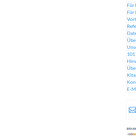
Für 
Für 
Vort
Ref
Date
Über
Uns
101 
Hinw
Übe
Kit
Kon
E-M