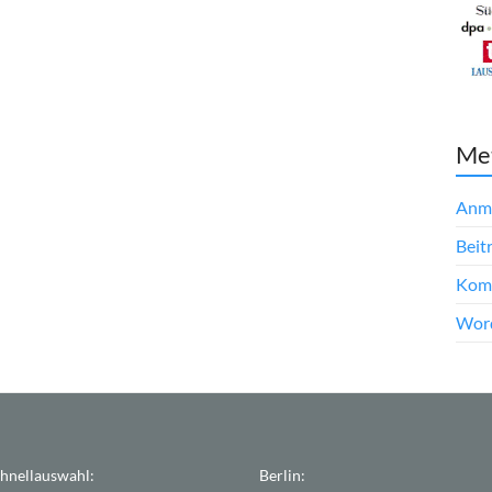
Me
Anm
Beit
Kom
Word
hnellauswahl:
Berlin: