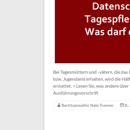
Bei Tagesmüttern und -vätern, die das
bzw. Jugendamt erhalten, wird die Hälf
erstattet. > Lesen Sie, was andere über 
Ausführungsvorschrift
Rechtsanwältin Nele Trenner
8. 