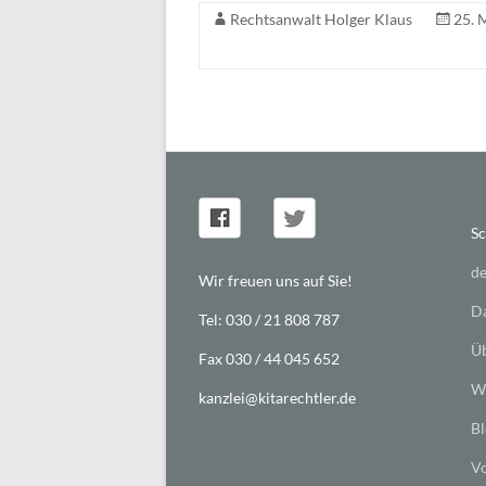
Rechtsanwalt Holger Klaus
25. 
Sc
de
Wir freuen uns auf Sie!
Da
Tel: 030 / 21 808 787
Üb
Fax 030 / 44 045 652
Wi
kanzlei@kitarechtler.de
Bl
Vo