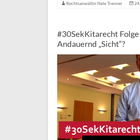
Rechtsanwältin Nele Trenner
24
#30SekKitarecht Folge 
Andauernd „Sicht“?