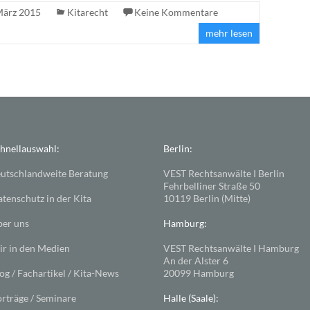
März 2015
Kitarecht
Keine Kommentare
mehr lesen
hnellauswahl:
Berlin:
utschlandweite Beratung
VEST Rechtsanwälte I Berlin
Fehrbelliner Straße 50
tenschutz in der Kita
10119 Berlin (Mitte)
er uns
Hamburg:
r in den Medien
VEST Rechtsanwälte I Hamburg
An der Alster 6
og / Fachartikel / Kita-News
20099 Hamburg
rträge / Seminare
Halle (Saale):