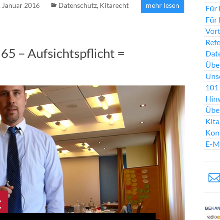
. Januar 2016
Datenschutz
,
Kitarecht
mehr lesen
Für 
Für 
Vort
Ref
65 – Aufsichtspflicht =
Date
Über
Uns
101 
Hinw
Übe
Kit
Kon
E-M