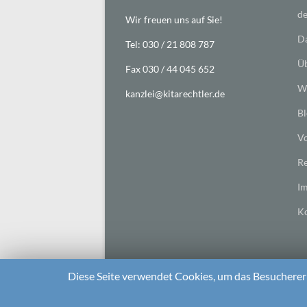
de
Wir freuen uns auf Sie!
Da
Tel: 030 / 21 808 787
Üb
Fax 030 / 44 045 652
Wi
kanzlei@kitarechtler.de
Bl
Vo
Re
I
Ko
Diese Seite verwendet Cookies, um das Besuchererl
2026 bei
Die Kitarechtler
Unterstützt von:
WordPr