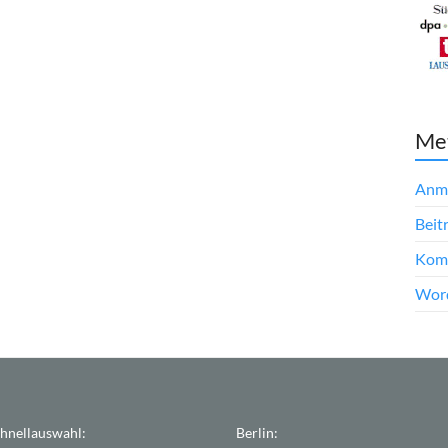
Me
Anm
Beit
Kom
Word
hnellauswahl:
Berlin: