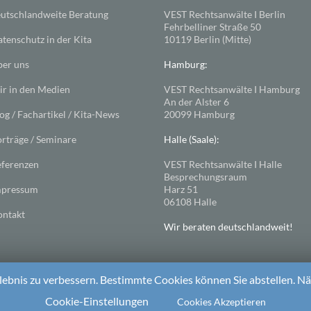
utschlandweite Beratung
VEST Rechtsanwälte I Berlin
Fehrbelliner Straße 50
tenschutz in der Kita
10119 Berlin (Mitte)
er uns
Hamburg:
r in den Medien
VEST Rechtsanwälte I Hamburg
An der Alster 6
og / Fachartikel / Kita-News
20099 Hamburg
rträge / Seminare
Halle (Saale):
ferenzen
VEST Rechtsanwälte I Halle
Besprechungsraum
mpressum
Harz 51
06108 Halle
ntakt
Wir beraten deutschlandweit!
ebnis zu verbessern. Bestimmte Cookies können Sie abstellen. Näh
ess
. Theme: Spacious von
ThemeGrill
Cookie-Einstellungen
Cookies Akzeptieren