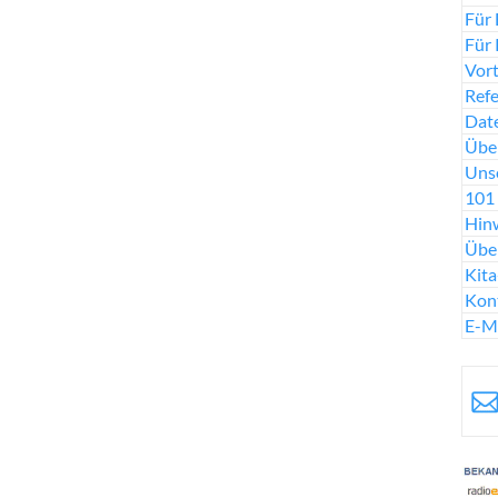
Für 
Für 
Vort
Ref
Date
Über
Uns
101 
Hinw
Übe
Kit
Kon
E-M