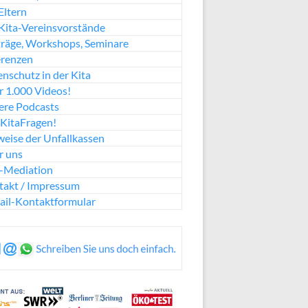
Eltern
Kita-Vereinsvorstände
räge, Workshops, Seminare
erenzen
nschutz in der Kita
 1.000 Videos!
ere Podcasts
KitaFragen!
eise der Unfallkassen
r uns
a-Mediation
takt / Impressum
ail-Kontaktformular