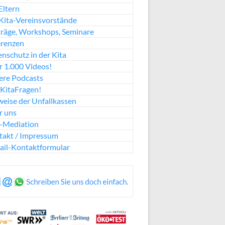
Eltern
Kita-Vereinsvorstände
räge, Workshops, Seminare
erenzen
nschutz in der Kita
 1.000 Videos!
ere Podcasts
KitaFragen!
eise der Unfallkassen
r uns
a-Mediation
takt / Impressum
ail-Kontaktformular