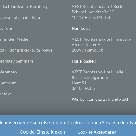
utschlandweite Beratung
VEST Rechtsanwälte I Berlin
Fehrbelliner Straße 50
tenschutz in der Kita
10119 Berlin (Mitte)
er uns
Hamburg:
r in den Medien
VEST Rechtsanwälte I Hamburg
An der Alster 6
og / Fachartikel / Kita-News
20099 Hamburg
rträge / Seminare
Halle (Saale):
ferenzen
VEST Rechtsanwälte I Halle
Besprechungsraum
mpressum
Harz 51
06108 Halle
ntakt
Wir beraten deutschlandweit!
ebnis zu verbessern. Bestimmte Cookies können Sie abstellen. Näh
ess
. Theme: Spacious von
ThemeGrill
Cookie-Einstellungen
Cookies Akzeptieren