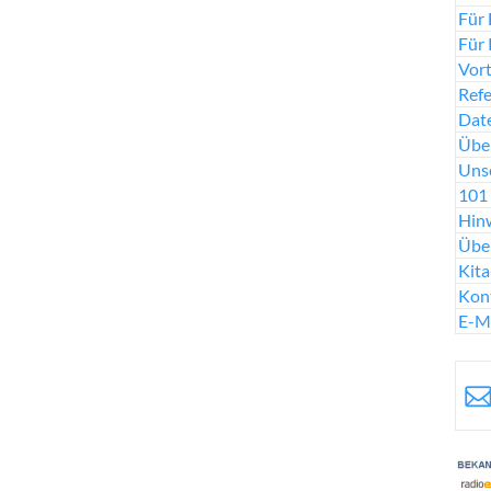
Für 
Für 
Vort
Ref
Date
Über
Uns
101 
Hinw
Übe
Kit
Kon
E-M