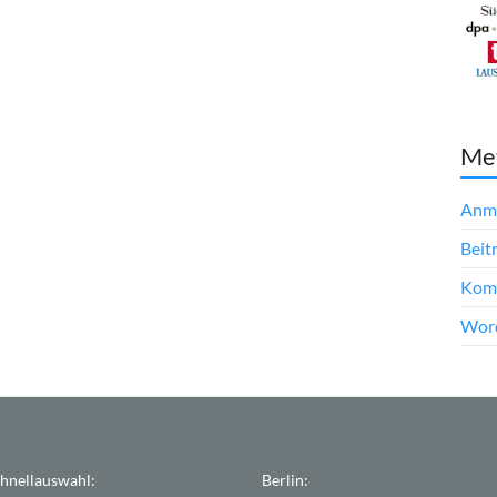
Me
Anm
Beit
Kom
Word
hnellauswahl:
Berlin: