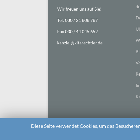
de
Wir freuen uns auf Sie!
Da
Tel: 030 / 21 808 787
Üb
Fax 030 / 44 045 652
Wi
kanzlei@kitarechtler.de
Bl
Vo
Re
I
Ko
Diese Seite verwendet Cookies, um das Besuchererl
2026 bei
Die Kitarechtler
Unterstützt von:
WordPr