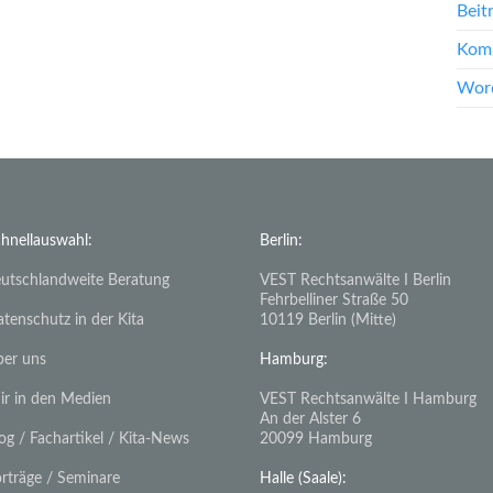
Beit
Kom
Word
hnellauswahl:
Berlin:
utschlandweite Beratung
VEST Rechtsanwälte I Berlin
Fehrbelliner Straße 50
tenschutz in der Kita
10119 Berlin (Mitte)
er uns
Hamburg:
r in den Medien
VEST Rechtsanwälte I Hamburg
An der Alster 6
og / Fachartikel / Kita-News
20099 Hamburg
rträge / Seminare
Halle (Saale):