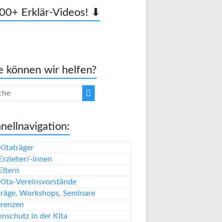
00+ Erklär-Videos! ⬇
 können wir helfen?
nellnavigation:
Kitaträger
Erzieher/-innen
Eltern
Kita-Vereinsvorstände
träge, Workshops, Seminare
erenzen
nschutz in der Kita