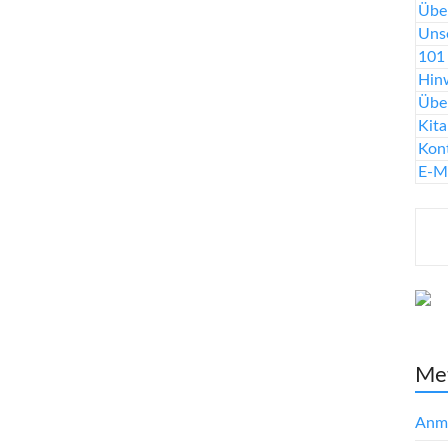
Über
Uns
101 
Hinw
Übe
Kit
Kon
E-M
Me
Anm