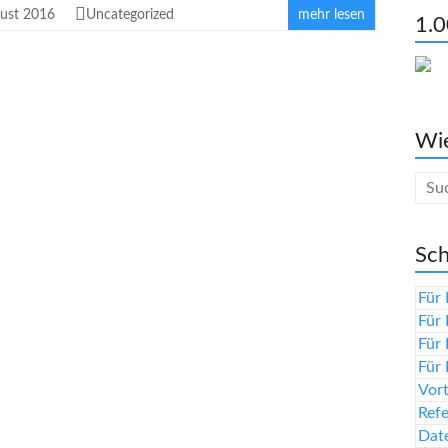
gust 2016
Uncategorized
mehr lesen
1.0
Wie
Sch
Für 
Für 
Für 
Für 
Vor
Ref
Date