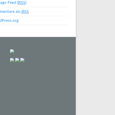
rags-Feed (
RSS
)
mentare als
RSS
Press.org