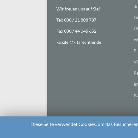
de
Wir freuen uns auf Sie!
Da
Tel: 030 / 21 808 787
Üb
Fax 030 / 44 045 652
Wi
kanzlei@kitarechtler.de
Bl
Vo
Re
I
Ko
Diese Seite verwendet Cookies, um das Besuchererl
2026 bei
Die Kitarechtler
Unterstützt von:
WordPr