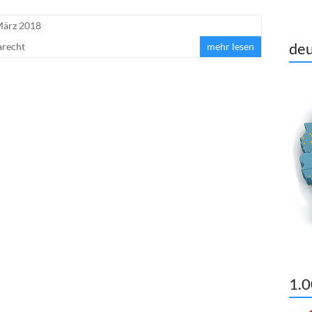
März 2018
deu
arecht
mehr lesen
1.0