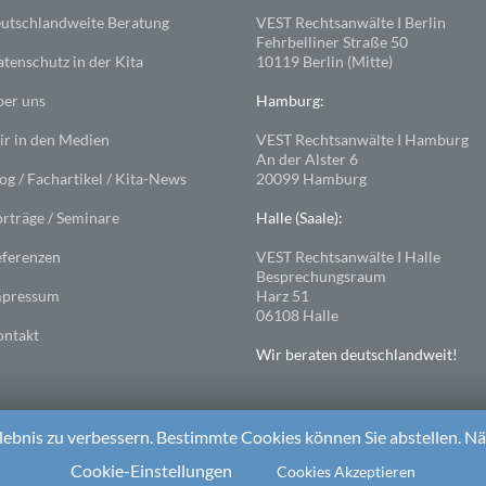
utschlandweite Beratung
VEST Rechtsanwälte I Berlin
Fehrbelliner Straße 50
tenschutz in der Kita
10119 Berlin (Mitte)
er uns
Hamburg:
r in den Medien
VEST Rechtsanwälte I Hamburg
An der Alster 6
og / Fachartikel / Kita-News
20099 Hamburg
rträge / Seminare
Halle (Saale):
ferenzen
VEST Rechtsanwälte I Halle
Besprechungsraum
mpressum
Harz 51
06108 Halle
ntakt
Wir beraten deutschlandweit!
ebnis zu verbessern. Bestimmte Cookies können Sie abstellen. Näh
ess
. Theme: Spacious von
ThemeGrill
Cookie-Einstellungen
Cookies Akzeptieren