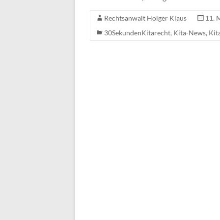
Rechtsanwalt Holger Klaus
11. 
30SekundenKitarecht
,
Kita-News
,
Kit