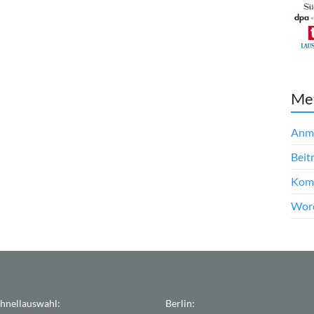
Me
Anm
Beit
Kom
Word
hnellauswahl:
Berlin: