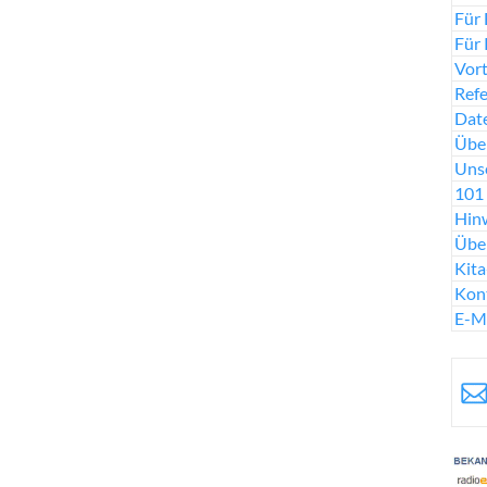
Für 
Für 
Vort
Ref
Date
Über
Uns
101 
Hinw
Übe
Kit
Kon
E-M