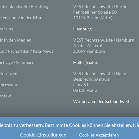
utschlandweite Beratung
VEST Rechtsanwälte I Berlin
Fehrbelliner Straße 50
tenschutz in der Kita
10119 Berlin (Mitte)
er uns
Hamburg:
r in den Medien
VEST Rechtsanwälte I Hamburg
An der Alster 6
og / Fachartikel / Kita-News
20099 Hamburg
rträge / Seminare
Halle (Saale):
ferenzen
VEST Rechtsanwälte I Halle
Besprechungsraum
mpressum
Harz 51
06108 Halle
ntakt
Wir beraten deutschlandweit!
ebnis zu verbessern. Bestimmte Cookies können Sie abstellen. Näh
ess
. Theme: Spacious von
ThemeGrill
Cookie-Einstellungen
Cookies Akzeptieren