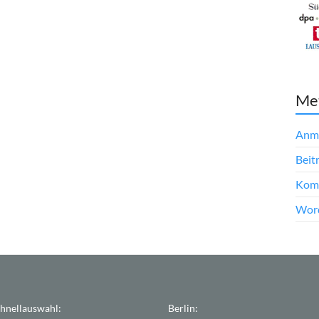
Me
Anm
Beit
Kom
Word
hnellauswahl:
Berlin: