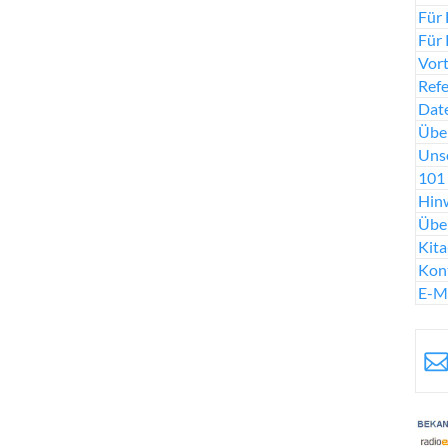
Für 
Für 
Vort
Ref
Date
Über
Uns
101 
Hinw
Übe
Kit
Kon
E-M