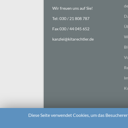
de
Wir freuen uns auf Sie!
Da
Tel: 030 / 21 808 787
Üb
Fax 030 / 44 045 652
Wi
kanzlei@kitarechtler.de
Bl
Vo
Re
I
Ko
Diese Seite verwendet Cookies, um das Besuchererl
2026 bei
Die Kitarechtler
Unterstützt von:
WordPr