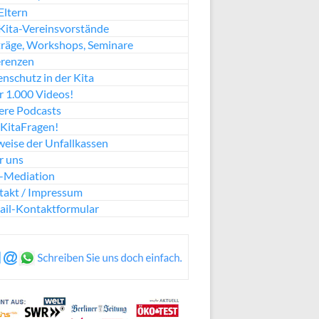
Eltern
Kita-Vereinsvorstände
räge, Workshops, Seminare
erenzen
nschutz in der Kita
 1.000 Videos!
ere Podcasts
KitaFragen!
eise der Unfallkassen
r uns
a-Mediation
takt / Impressum
ail-Kontaktformular