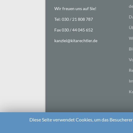
de
Wir freuen uns auf Sie!
Da
Tel: 030 / 21 808 787
Üb
Fax 030 / 44 045 652
Wi
kanzlei@kitarechtler.de
Bl
Vo
Re
I
Ko
Diese Seite verwendet Cookies, um das Besuchererl
2026 bei
Die Kitarechtler
Unterstützt von:
WordPr