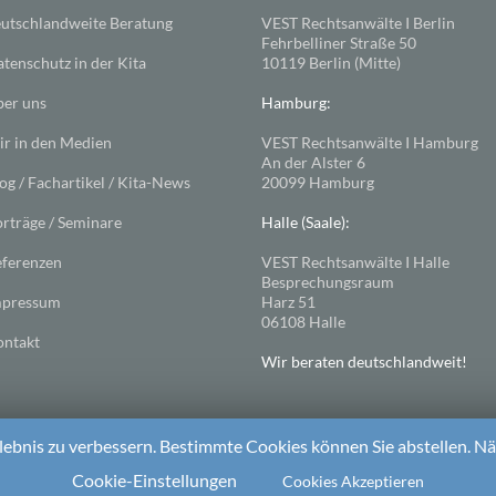
utschlandweite Beratung
VEST Rechtsanwälte I Berlin
Fehrbelliner Straße 50
tenschutz in der Kita
10119 Berlin (Mitte)
er uns
Hamburg:
r in den Medien
VEST Rechtsanwälte I Hamburg
An der Alster 6
og / Fachartikel / Kita-News
20099 Hamburg
rträge / Seminare
Halle (Saale):
ferenzen
VEST Rechtsanwälte I Halle
Besprechungsraum
mpressum
Harz 51
06108 Halle
ntakt
Wir beraten deutschlandweit!
ebnis zu verbessern. Bestimmte Cookies können Sie abstellen. Näh
ess
. Theme: Spacious von
ThemeGrill
Cookie-Einstellungen
Cookies Akzeptieren