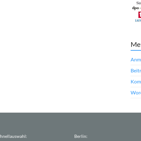
Me
Anm
Beit
Kom
Word
hnellauswahl:
Berlin: