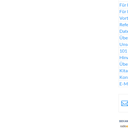
Für 
Für 
Vort
Ref
Date
Über
Uns
101 
Hinw
Übe
Kit
Kon
E-M