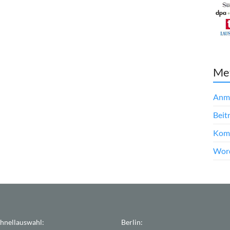
Me
Anm
Beit
Kom
Word
hnellauswahl:
Berlin: