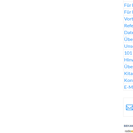
Für 
Für 
Vort
Ref
Date
Über
Uns
101 
Hinw
Übe
Kit
Kon
E-M