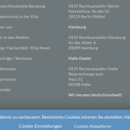
utschlandweite Beratung
VEST Rechtsanwälte I Berlin
Fehrbelliner Straße 50
tenschutz in der Kita
10119 Berlin (Mitte)
er uns
Hamburg:
r in den Medien
VEST Rechtsanwälte I Hamburg
An der Alster 6
og / Fachartikel / Kita-News
20099 Hamburg
rträge / Seminare
Halle (Saale):
ferenzen
VEST Rechtsanwälte I Halle
Besprechungsraum
mpressum
Harz 51
06108 Halle
ntakt
Wir beraten deutschlandweit!
ebnis zu verbessern. Bestimmte Cookies können Sie abstellen. Näh
ess
. Theme: Spacious von
ThemeGrill
Cookie-Einstellungen
Cookies Akzeptieren