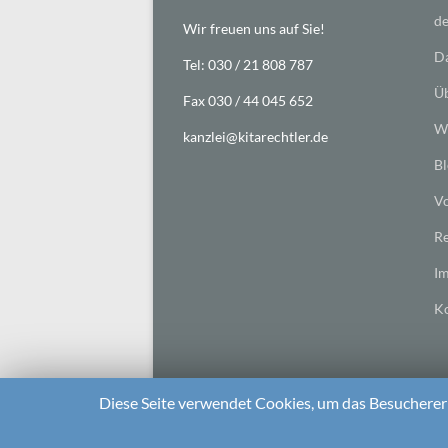
de
Wir freuen uns auf Sie!
Da
Tel: 030 / 21 808 787
Üb
Fax 030 / 44 045 652
Wi
kanzlei@kitarechtler.de
Bl
Vo
Re
I
Ko
Diese Seite verwendet Cookies, um das Besuchererl
2026 bei
Die Kitarechtler
Unterstützt von:
WordPr