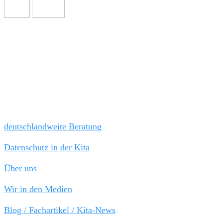
Wir freuen uns auf Sie!
Tel: 030 / 21 808 787
Fax 030 / 44 045 652
kanzlei@kitarechtler.de
Schnellauswahl:
deutschlandweite Beratung
Datenschutz in der Kita
Über uns
Wir in den Medien
Blog / Fachartikel / Kita-News