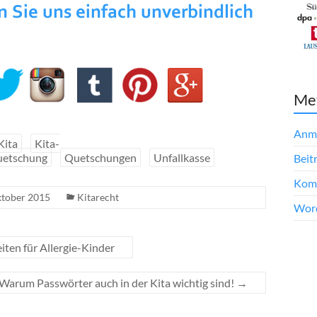
Me
Anm
Kita
Kita-
etschung
Quetschungen
Unfallkasse
Beit
Kom
ktober 2015
Kitarecht
Word
iten für Allergie-Kinder
Warum Passwörter auch in der Kita wichtig sind!
→