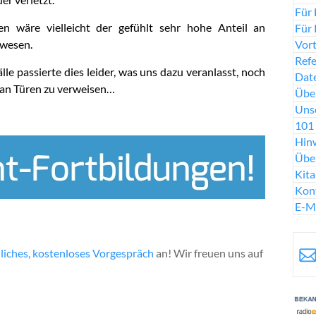
Für 
 wäre vielleicht der gefühlt sehr hohe Anteil an
Für 
Vort
ewesen.
Ref
le passierte dies leider, was uns dazu veranlasst, noch
Date
 an Türen zu verweisen…
Über
Uns
101 
Hinw
Übe
Kit
Kon
E-M
liches, kostenloses Vorgespräch
an! Wir freuen uns auf