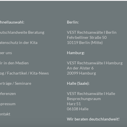
hnellauswahl:
Berlin:
utschlandweite Beratung
VEST Rechtsanwälte I Berlin
Fehrbelliner Straße 50
tenschutz in der Kita
10119 Berlin (Mitte)
er uns
Hamburg:
r in den Medien
VEST Rechtsanwälte I Hamburg
An der Alster 6
og / Fachartikel / Kita-News
20099 Hamburg
rträge / Seminare
Halle (Saale):
ferenzen
VEST Rechtsanwälte I Halle
Besprechungsraum
mpressum
Harz 51
06108 Halle
ntakt
Wir beraten deutschlandweit!