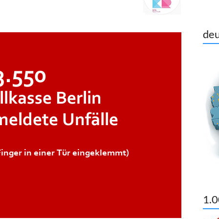
deu
1.0