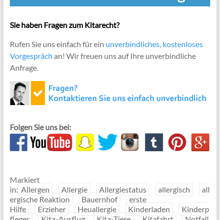
Sie haben Fragen zum Kitarecht?
Rufen Sie uns einfach für ein
unverbindliches, kostenloses
Vorgespräch
an! Wir freuen uns auf Ihre unverbindliche
Anfrage.
Folgen Sie uns bei:
Markiert
in:
Allergen
Allergie
Allergiestatus
allergisch
all
ergische Reaktion
Bauernhof
erste
Hilfe
Erzieher
Heuallergie
Kinderladen
Kinderp
fleger
Kita-Ausflug
Kita-Tiere
Kitafahrt
Notfall