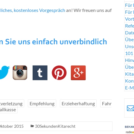
Für 
liches, kostenloses Vorgespräch
an! Wir freuen uns auf
Für 
Vort
Ref
Date
Über
Uns
101 
Hinw
Übe
Kit
Kon
E-M
tverletzung
Empfehlung
Erzieherhaftung
Fahr
allkasse
Oktober 2015
30SekundenKitarecht