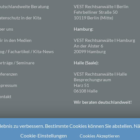
utschlandweite Beratung
VEST Rechtsanwälte I Berlin
Fehrbelliner Straße 50
tenschutz in der Kita
10119 Berlin (Mitte)
er uns
Hamburg:
r in den Medien
VEST Rechtsanwälte I Hamburg
An der Alster 6
og / Fachartikel / Kita-News
20099 Hamburg
rträge / Seminare
Halle (Saale):
ferenzen
VEST Rechtsanwälte I Halle
Besprechungsraum
mpressum
Harz 51
06108 Halle
ntakt
Wir beraten deutschlandweit!
ebnis zu verbessern. Bestimmte Cookies können Sie abstellen. Näh
ess
. Theme: Spacious von
ThemeGrill
Cookie-Einstellungen
Cookies Akzeptieren