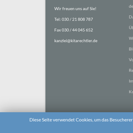
de
Wir freuen uns auf Sie!
Da
Tel: 030 / 21 808 787
Üb
Fax 030 / 44 045 652
Wi
kanzlei@kitarechtler.de
Bl
Vo
Re
I
Ko
Diese Seite verwendet Cookies, um das Besuchererl
2026 bei
Die Kitarechtler
Unterstützt von:
WordPr