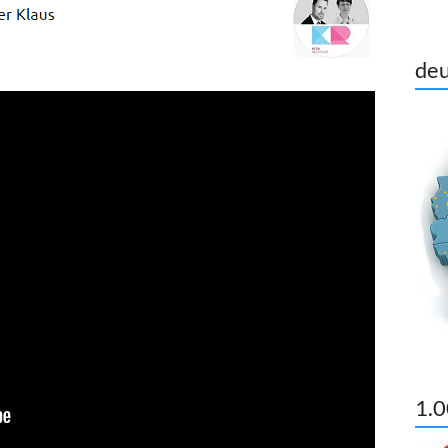
deu
1.0