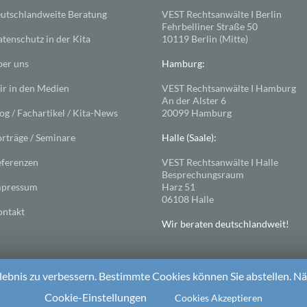
utschlandweite Beratung
VEST Rechtsanwälte I Berlin
Fehrbelliner Straße 50
tenschutz in der Kita
10119 Berlin (Mitte)
er uns
Hamburg:
r in den Medien
VEST Rechtsanwälte I Hamburg
An der Alster 6
og / Fachartikel / Kita-News
20099 Hamburg
rträge / Seminare
Halle (Saale):
ferenzen
VEST Rechtsanwälte I Halle
Besprechungsraum
mpressum
Harz 51
06108 Halle
ntakt
Wir beraten deutschlandweit!
ebnis zu verbessern. Bestimmte Cookies können Sie abstellen. Näh
ess
. Theme: Spacious von
ThemeGrill
Cookie-Einstellungen
Cookies Akzeptieren