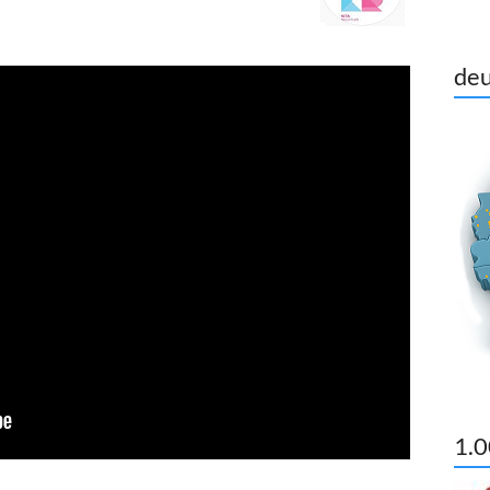
deu
1.0