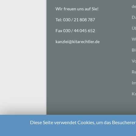
de
Wir freuen uns auf Sie!
Da
Tel: 030 / 21 808 787
Üb
Fax 030 / 44 045 652
Wi
kanzlei@kitarechtler.de
Bl
Vo
Re
I
Ko
Diese Seite verwendet Cookies, um das Besuchererl
2026 bei
Die Kitarechtler
Unterstützt von:
WordPr