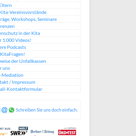
Eltern
Kita-Vereinsvorstände
räge, Workshops, Seminare
erenzen
nschutz in der Kita
 1.000 Videos!
ere Podcasts
KitaFragen!
eise der Unfallkassen
r uns
a-Mediation
takt / Impressum
ail-Kontaktformular