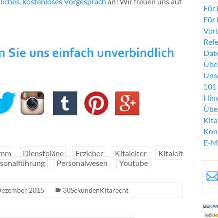
liches, kostenloses Vorgespräch
an! Wir freuen uns auf
Für 
Für 
Vort
Ref
Date
Über
Uns
101 
Hinw
Übe
Kit
Kon
E-M
amm
Dienstpläne
Erzieher
Kitaleiter
Kitaleit
sonalführung
Personalwesen
Youtube
Dezember 2015
30SekundenKitarecht