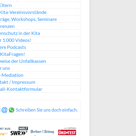
Eltern
Kita-Vereinsvorstände
räge, Workshops, Seminare
erenzen
nschutz in der Kita
 1.000 Videos!
ere Podcasts
KitaFragen!
eise der Unfallkassen
r uns
a-Mediation
takt / Impressum
ail-Kontaktformular