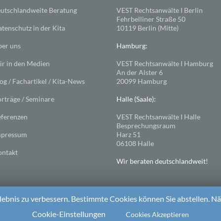
utschlandweite Beratung
VEST Rechtsanwälte I Berlin
Fehrbelliner Straße 50
tenschutz in der Kita
10119 Berlin (Mitte)
er uns
Hamburg:
r in den Medien
VEST Rechtsanwälte I Hamburg
An der Alster 6
og / Fachartikel / Kita-News
20099 Hamburg
rträge / Seminare
Halle (Saale):
ferenzen
VEST Rechtsanwälte I Halle
Besprechungsraum
mpressum
Harz 51
06108 Halle
ntakt
Wir beraten deutschlandweit!
ebnis zu verbessern. Bestimmte Cookies können Sie abstellen. Näh
ess
. Theme: Spacious von
ThemeGrill
Cookie-Einstellungen
Cookies Akzeptieren