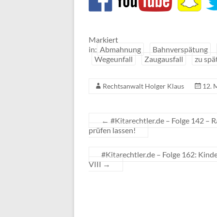
Markiert
in:
Abmahnung
Bahnverspätung
Wegeunfall
Zaugausfall
zu spä
Rechtsanwalt Holger Klaus
12. 
←
#Kitarechtler.de – Folge 142 – R
prüfen lassen!
#Kitarechtler.de – Folge 162: Kin
VIII
→