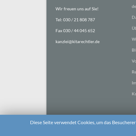
de
Wir freuen uns auf Sie!
Da
Tel: 030 / 21 808 787
Üb
Fax 030 / 44 045 652
Wi
kanzlei@kitarechtler.de
Bl
Vo
Re
I
Ko
Diese Seite verwendet Cookies, um das Besuchererl
2026 bei
Die Kitarechtler
Unterstützt von:
WordPr