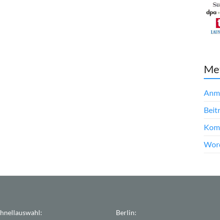
Me
Anm
Beit
Kom
Word
hnellauswahl:
Berlin: