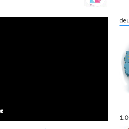
deu
1.0