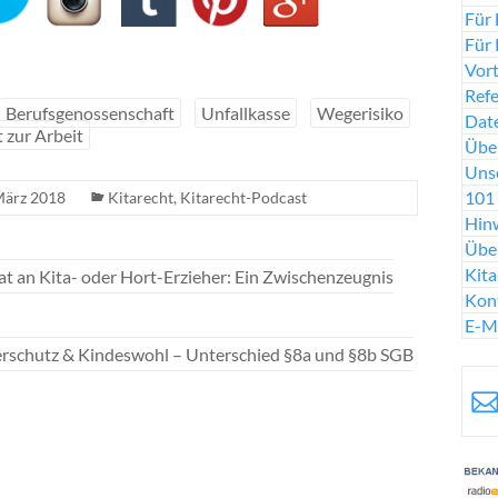
Für 
Für 
Vort
Ref
Berufsgenossenschaft
Unfallkasse
Wegerisiko
Date
t zur Arbeit
Über
Uns
101 
März 2018
Kitarecht
,
Kitarecht-Podcast
Hinw
Übe
Kit
at an Kita- oder Hort-Erzieher: Ein Zwischenzeugnis
Kon
E-M
derschutz & Kindeswohl – Unterschied §8a und §8b SGB