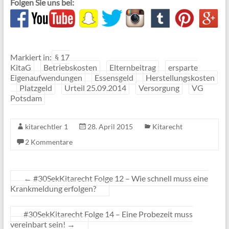
Folgen Sie uns bei:
Markiert in:
§ 17
KitaG
Betriebskosten
Elternbeitrag
ersparte
Eigenaufwendungen
Essensgeld
Herstellungskosten
Platzgeld
Urteil 25.09.2014
Versorgung
VG
Potsdam
kitarechtler 1
28. April 2015
Kitarecht
2 Kommentare
←
#30SekKitarecht Folge 12 – Wie schnell muss eine
Krankmeldung erfolgen?
#30SekKitarecht Folge 14 – Eine Probezeit muss
vereinbart sein!
→