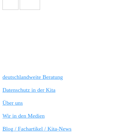
Wir freuen uns auf Sie!
Tel: 030 / 21 808 787
Fax 030 / 44 045 652
kanzlei@kitarechtler.de
Schnellauswahl:
deutschlandweite Beratung
Datenschutz in der Kita
Über uns
Wir in den Medien
Blog / Fachartikel / Kita-News