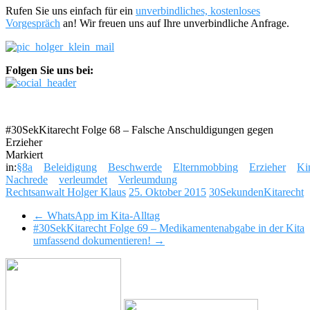
Rufen Sie uns einfach für ein
unverbindliches, kostenloses
Vorgespräch
an! Wir freuen uns auf Ihre unverbindliche Anfrage.
Folgen Sie uns bei:
#30SekKitarecht Folge 68 – Falsche Anschuldigungen gegen
Erzieher
Markiert
in:
§8a
Beleidigung
Beschwerde
Elternmobbing
Erzieher
Ki
Nachrede
verleumdet
Verleumdung
Rechtsanwalt Holger Klaus
25. Oktober 2015
30SekundenKitarecht
←
WhatsApp im Kita-Alltag
#30SekKitarecht Folge 69 – Medikamentenabgabe in der Kita
umfassend dokumentieren!
→