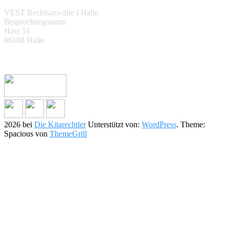
VEST Rechtsanwälte I Halle
Besprechungsraum
Harz 51
06108 Halle
Wir beraten deutschlandweit!
2026 bei
Die Kitarechtler
Unterstützt von:
WordPress
. Theme:
Spacious von
ThemeGrill