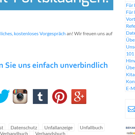
Für 
Für 
Vort
Ref
Date
liches, kostenloses Vorgespräch
an! Wir freuen uns auf
Über
Uns
101 
Hinw
Übe
Kit
Kon
E-M
st
Datenschutz
Unfallanzeige
Unfallbuch
Verbandbuch
Verbandsbuch