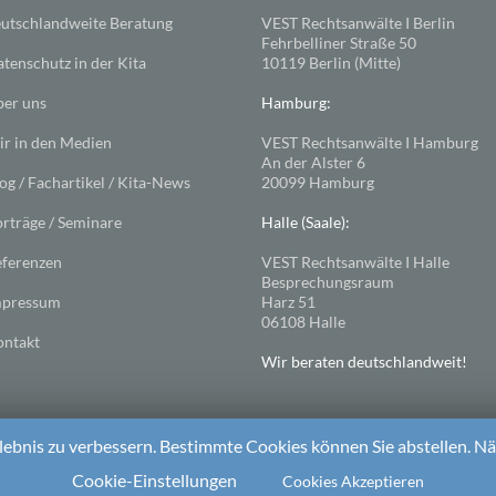
utschlandweite Beratung
VEST Rechtsanwälte I Berlin
Fehrbelliner Straße 50
tenschutz in der Kita
10119 Berlin (Mitte)
er uns
Hamburg:
r in den Medien
VEST Rechtsanwälte I Hamburg
An der Alster 6
og / Fachartikel / Kita-News
20099 Hamburg
rträge / Seminare
Halle (Saale):
ferenzen
VEST Rechtsanwälte I Halle
Besprechungsraum
mpressum
Harz 51
06108 Halle
ntakt
Wir beraten deutschlandweit!
ebnis zu verbessern. Bestimmte Cookies können Sie abstellen. Näh
ess
. Theme: Spacious von
ThemeGrill
Cookie-Einstellungen
Cookies Akzeptieren