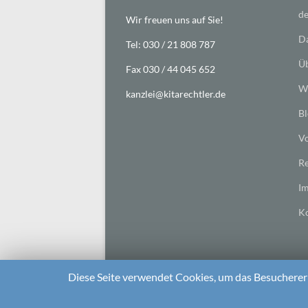
de
Wir freuen uns auf Sie!
Da
Tel: 030 / 21 808 787
Üb
Fax 030 / 44 045 652
Wi
kanzlei@kitarechtler.de
Bl
Vo
Re
I
Ko
Diese Seite verwendet Cookies, um das Besuchererl
2026 bei
Die Kitarechtler
Unterstützt von:
WordPr