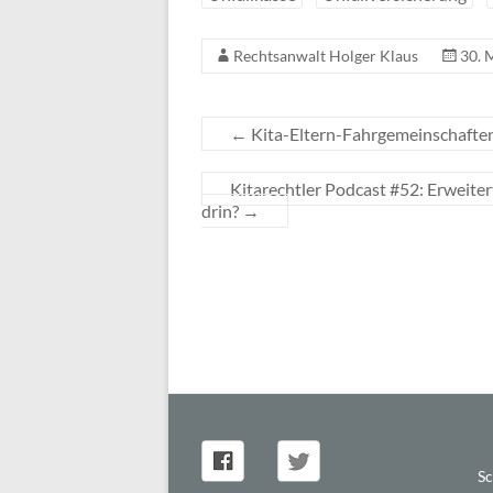
Rechtsanwalt Holger Klaus
30. 
←
Kita-Eltern-Fahrgemeinschaften
Kitarechtler Podcast #52: Erweite
drin?
→
Sc