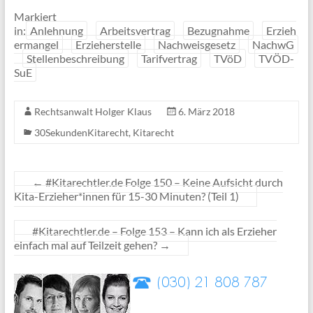
Markiert
in:
Anlehnung
Arbeitsvertrag
Bezugnahme
Erzieh
ermangel
Erzieherstelle
Nachweisgesetz
NachwG
Stellenbeschreibung
Tarifvertrag
TVöD
TVÖD-
SuE
Rechtsanwalt Holger Klaus
6. März 2018
30SekundenKitarecht
,
Kitarecht
←
#Kitarechtler.de Folge 150 – Keine Aufsicht durch
Kita-Erzieher*innen für 15-30 Minuten? (Teil 1)
#Kitarechtler.de – Folge 153 – Kann ich als Erzieher
einfach mal auf Teilzeit gehen?
→