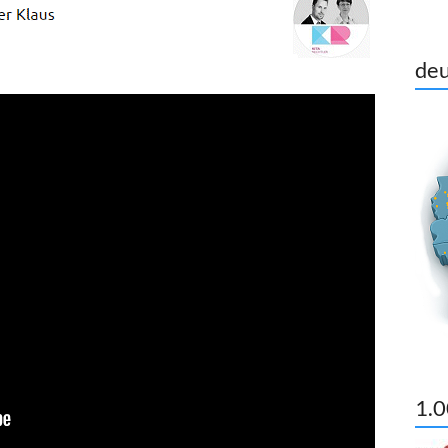
deu
1.0