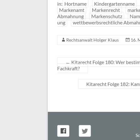
in:
Hortname
Kindergartenname
Markenamt
Markenrecht
marke
Abmahnung
Markenschutz
Nam
ung
wettbewerbsrechtliche Abma
Rechtsanwalt Holger Klaus
16. 
←
Kitarecht Folge 180: Wer besti
Fachkraft?
Kitarecht Folge 182: Kan
Sc