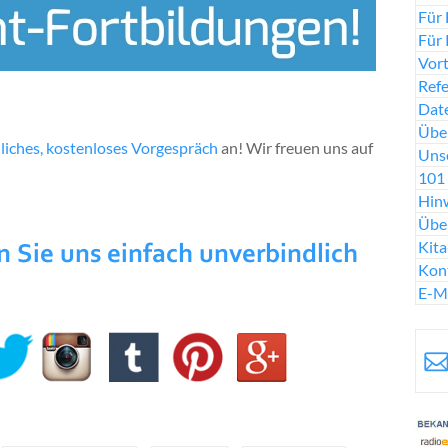
Für 
Für 
Vort
Ref
Date
Über
liches, kostenloses Vorgespräch
an! Wir freuen uns auf
Uns
101 
Hinw
Übe
Kit
Kon
E-M