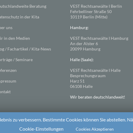
utschlandweite Beratung
VEST Rechtsanwälte I Berlin
Fehrbelliner Straße 50
tenschutz in der Kita
10119 Berlin (Mitte)
er uns
Hamburg:
r in den Medien
VEST Rechtsanwälte I Hamburg
An der Alster 6
og / Fachartikel / Kita-News
20099 Hamburg
rträge / Seminare
Halle (Saale):
ferenzen
VEST Rechtsanwälte I Halle
Besprechungsraum
mpressum
Harz 51
06108 Halle
ntakt
Wir beraten deutschlandweit!
ebnis zu verbessern. Bestimmte Cookies können Sie abstellen. Näh
ess
. Theme: Spacious von
ThemeGrill
Cookie-Einstellungen
Cookies Akzeptieren