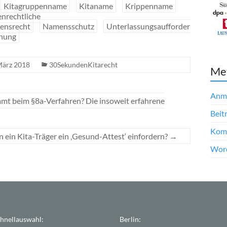
Kitagruppenname
Kitaname
Krippenname
nrechtliche
ensrecht
Namensschutz
Unterlassungsaufforder
hnung
März 2018
30SekundenKitarecht
Me
Anm
mmt beim §8a-Verfahren? Die insoweit erfahrene
Beit
Kom
n ein Kita-Träger ein ‚Gesund-Attest‘ einfordern?
→
Word
hnellauswahl:
Berlin: