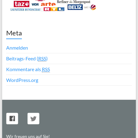
Meta
Anmelden
Beitrags-Feed (
RSS
)
Kommentare als
RSS
WordPress.org
Wir freuen uns auf Sie!