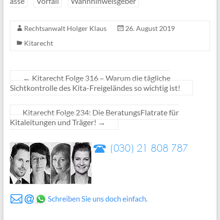
asse
Vorfall
Wahnhinweisgeber
Rechtsanwalt Holger Klaus
26. August 2019
Kitarecht
←
Kitarecht Folge 316 – Warum die tägliche
Sichtkontrolle des Kita-Freigeländes so wichtig ist!
Kitarecht Folge 234: Die BeratungsFlatrate für
Kitaleitungen und Träger!
→