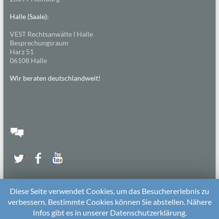
Halle (Saale):
VEST Rechtsanwälte I Halle
Besprechungsraum
Harz 51
06108 Halle
Wir beraten deutschlandweit!
Diese Seite verwendet Cookies, um das Besuchererlebnis zu
verbessern. Bestimmte Cookies können Sie abstellen. Nähere
Infos gibt es in unserer Datenschutzerklärung.
2026 bei
Die Kitarechtler
Unterstützt von:
WordPress
. Theme: Spacious von