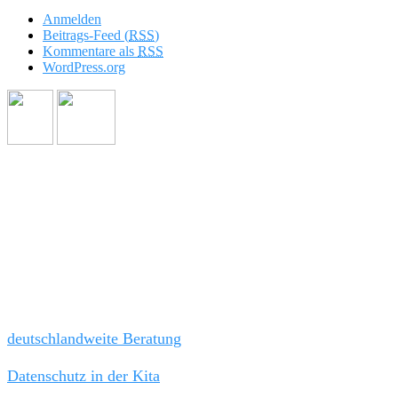
Anmelden
Beitrags-Feed (
RSS
)
Kommentare als
RSS
WordPress.org
Wir freuen uns auf Sie!
Tel: 030 / 21 808 787
Fax 030 / 44 045 652
kanzlei@kitarechtler.de
Schnellauswahl:
deutschlandweite Beratung
Datenschutz in der Kita